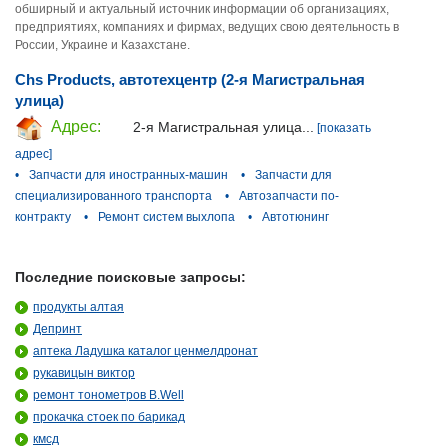
обширный и актуальный источник информации об организациях,
предприятиях, компаниях и фирмах, ведущих свою деятельность в
России, Украине и Казахстане.
Chs Products, автотехцентр (2-я Магистральная
улица)
Адрес:
2-я Магистральная улица...
[показать
адрес]
•
Запчасти для иностранных-машин
•
Запчасти для
специализированного транспорта
•
Автозапчасти по-
контракту
•
Ремонт систем выхлопа
•
Автотюнинг
Последние поисковые запросы:
продукты алтая
Депринт
аптека Ладушка каталог ценмелдронат
рукавицын виктор
ремонт тонометров B.Well
прокачка стоек по барикад
кмсд