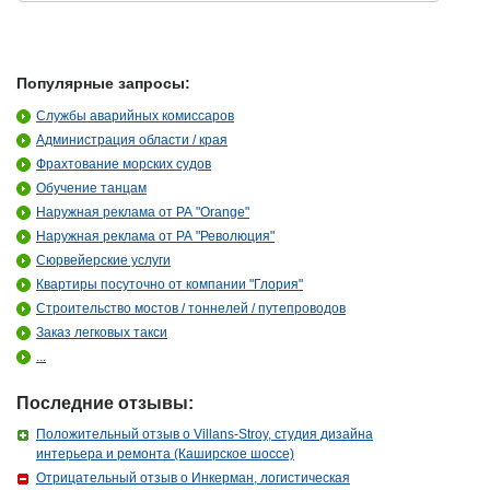
Популярные запросы:
Службы аварийных комиссаров
Администрация области / края
Фрахтование морских судов
Обучение танцам
Наружная реклама от РА "Orange"
Наружная реклама от РА "Революция"
Сюрвейерские услуги
Квартиры посуточно от компании "Глория"
Строительство мостов / тоннелей / путепроводов
Заказ легковых такси
...
Последние отзывы:
Положительный отзыв о Villans-Stroy, студия дизайна
интерьера и ремонта (Каширское шоссе)
Отрицательный отзыв о Инкерман, логистическая