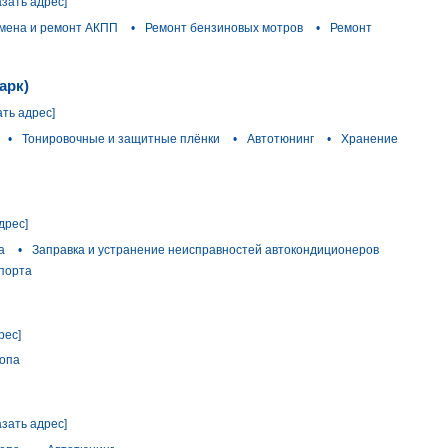
азать адрес]
мена и ремонт АКПП
•
Ремонт бензиновых мотров
•
Ремонт
арк)
ать адрес]
•
Тонировочные и защитные плёнки
•
Автотюнинг
•
Хранение
дрес]
а
•
Заправка и устранение неисправностей автокондиционеров
порта
рес]
лопа
азать адрес]