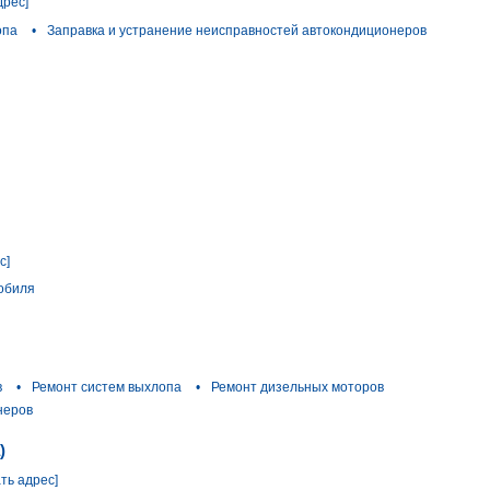
дрес]
опа
•
Заправка и устранение неисправностей автокондиционеров
с]
обиля
в
•
Ремонт систем выхлопа
•
Ремонт дизельных моторов
неров
)
ать адрес]