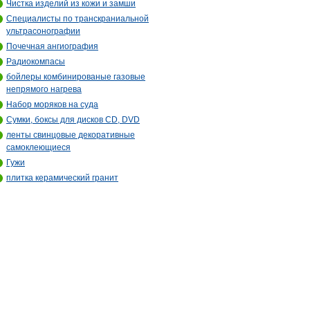
Чистка изделий из кожи и замши
Специалисты по транскраниальной
ультрасонографии
Почечная ангиография
Радиокомпасы
бойлеры комбинированые газовые
непрямого нагрева
Набор моряков на суда
Сумки, боксы для дисков CD, DVD
ленты свинцовые декоративные
самоклеющиеся
Гужи
плитка керамический гранит