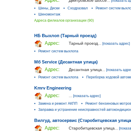
Адрес:
Дмитровское шоссе...
[показать а
•
Шины, Диски
•
Сходразвал
•
Ремонт систем выхл
•
Шиномонтаж
Адреса филиалов организации (90)
НБ Выхлоп (Тарный проезд)
Адрес:
Тарный проезд...
[показать адрес]
•
Ремонт систем выхлопа
Мб Service (Десантная улица)
Адрес:
Десантная улица...
[показать адре
•
Ремонт систем выхлопа
•
Переборка ходовой автом
Kmrv Engineering
Адрес:
...
[показать адрес]
•
Замена и ремонт АКПП
•
Ремонт бензиновых мотро
•
Заправка и устранение неисправностей автокондицио
Вилгуд, автосервис (Старобитцевская улица
Адрес:
Старобитцевская улица...
[показ