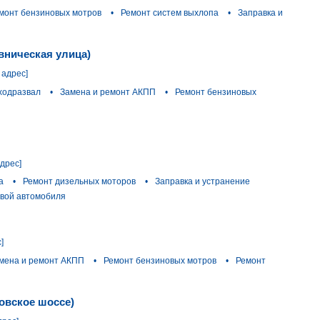
монт бензиновых мотров
•
Ремонт систем выхлопа
•
Заправка и
вническая улица)
 адрес]
ходразвал
•
Замена и ремонт АКПП
•
Ремонт бензиновых
адрес]
а
•
Ремонт дизельных моторов
•
Заправка и устранение
вой автомобиля
]
мена и ремонт АКПП
•
Ремонт бензиновых мотров
•
Ремонт
овское шоссе)