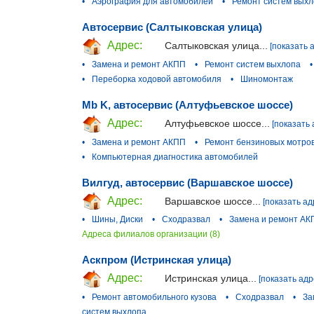
•
Аэрография для автомобилей
•
Ремонт систем вых
Автосервис (Салтыковская улица)
Адрес:
Салтыковская улица...
[показать 
•
Замена и ремонт АКПП
•
Ремонт систем выхлопа
•
•
Переборка ходовой автомобиля
•
Шиномонтаж
Mb K, автосервис (Алтуфьевское шоссе)
Адрес:
Алтуфьевское шоссе...
[показать 
•
Замена и ремонт АКПП
•
Ремонт бензиновых мотро
•
Компьютерная диагностика автомобилей
Вилгуд, автосервис (Варшавское шоссе)
Адрес:
Варшавское шоссе...
[показать ад
•
Шины, Диски
•
Сходразвал
•
Замена и ремонт АК
Адреса филиалов организации (8)
Аскпром (Истринская улица)
Адрес:
Истринская улица...
[показать адр
•
Ремонт автомобильного кузова
•
Сходразвал
•
За
систем выхлопа