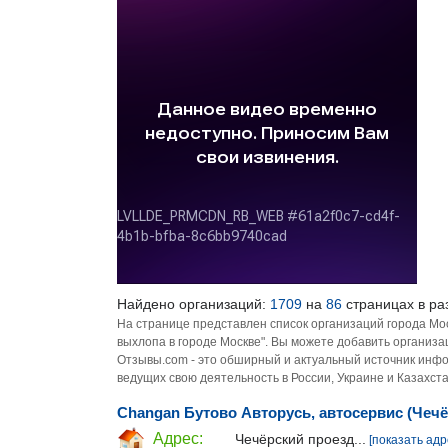
Найдено организаций:
1709
на
86
страницах в ра
На странице представлен список организаций города Мо
выхлопа в городе Москве". Вы можете добавить организа
Отзывы.com - это обширный и актуальный источник инфо
ведущих свою деятельность в России, Украине и Казахста
Changan Бутово Авторусь, автосервис (Чечё
Адрес:
Чечёрский проезд...
[показать адр