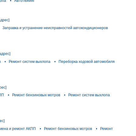
лопа
•
Автотюнинг
адрес]
Заправка и устранение неисправностей автокондиционеров
адрес]
в
•
Ремонт систем выхлопа
•
Переборка ходовой автомобиля
рес]
ПП
•
Ремонт бензиновых мотров
•
Ремонт систем выхлопа
ес]
мена и ремонт АКПП
•
Ремонт бензиновых мотров
•
Ремонт