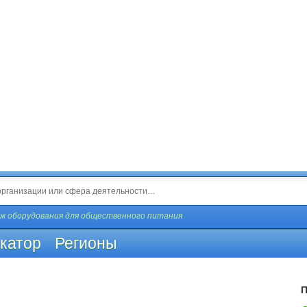
 оборудования для общественного питания
катор
Регионы
П