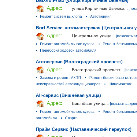
Выхлоп-Лаб (улица Кирпичные Выемки)
Адрес:
улица Кирпичные Выемки...
[пок
•
Ремонт систем выхлопа
•
Автотюнинг
Bort Service, автомастерская (Центральная 
Адрес:
Центральная улица...
[показать а
•
Ремонт автомобильного кузова
•
Ремонт бензиновых
•
Переборка ходовой автомобиля
Автосервис (Волгоградский проспект)
Адрес:
Волгоградский проспект...
[показ
•
Замена и ремонт АКПП
•
Ремонт бензиновых мотро
неисправностей автокондиционеров
•
Шиномонтаж
AII-сервис (Вишнёвая улица)
Адрес:
Вишнёвая улица...
[показать адре
•
Ремонт автомобильного кузова
•
Ремонт бензиновых
автомобиля
•
Сварка
Прайм Сервис (Наставнический переулок)