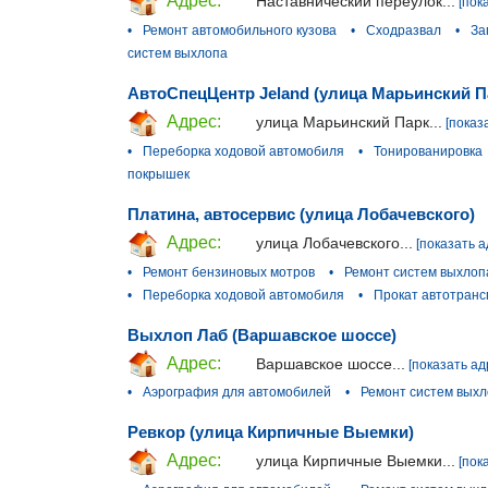
Адрес:
Наставнический переулок...
[пок
•
Ремонт автомобильного кузова
•
Сходразвал
•
За
систем выхлопа
АвтоСпецЦентр Jeland (улица Марьинский П
Адрес:
улица Марьинский Парк...
[показ
•
Переборка ходовой автомобиля
•
Тонированировка
покрышек
Платина, автосервис (улица Лобачевского)
Адрес:
улица Лобачевского...
[показать а
•
Ремонт бензиновых мотров
•
Ремонт систем выхлоп
•
Переборка ходовой автомобиля
•
Прокат автотранс
Выхлоп Лаб (Варшавское шоссе)
Адрес:
Варшавское шоссе...
[показать ад
•
Аэрография для автомобилей
•
Ремонт систем вых
Ревкор (улица Кирпичные Выемки)
Адрес:
улица Кирпичные Выемки...
[пок