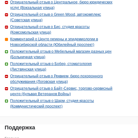
Отрицательный отзыв о Центральное, бюро юридических
услуг (Вокзальная улица)
Отрицательный отзыв о Green Wood, автокомплекс
(Советская улица)
Отрицательный отзыв о Бис, студия красоты
(Комсомольская улица)
Комментарий о Центр гигиены и эпидемиологии в
Новосибирской области (Юбилейный проспект)
Положительный отзыв о Мебельный магазин разных цен
(Больничная улица)
Положительный отзыв о Бобер, стоматология
(Листвянская улица)
Отрицательный отзыв о Реквием, бюро похоронного
обслуживания (Логовская улица)
Отрицательный отзыв о Байт-Сервис, торгово-сервисный
центр (бульвар Ветеранов Войны)
Положительный отзыв о Шарм, студия красоты
(Коммунистический проспект)
Поддержка