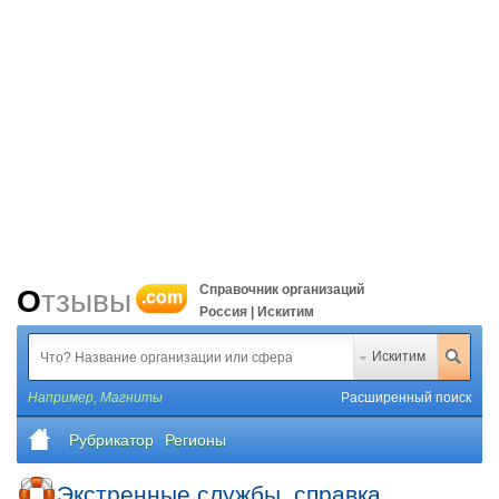
Справочник организаций
Отзывы
.com
Россия | Искитим
Искитим
Например,
Магниты
Расширенный поиск
Рубрикатор
Регионы
Экстренные службы, справка,