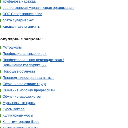
труфанова надежда
ооо пензенская управляющая организация
ООО Севертранссервис
слата супермаркет
караван газета алматы
опулярные запросы:
Фотошколы
Профессиональные лицеи
Профессиональная переподготовка /
Повышение квалификации
Помощь в обучении
Перевод с иностранных языков
Обучение по охране труда
Обучение морским профессиям
Обучение массажистов
Музыкальные курсы
Курсы вокала
Кулинарные курсы
Конструкторские бюро