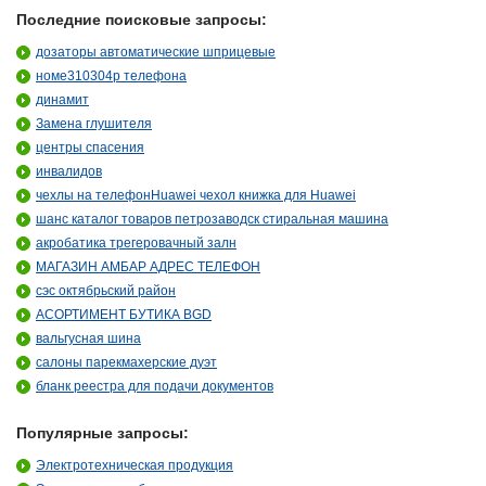
Последние поисковые запросы:
дозаторы автоматические шприцевые
номе310304р телефона
динамит
Замена глушителя
центры спасения
инвалидов
чехлы на телефонHuawei чехол книжка для Huawei
шанс каталог товаров петрозаводск стиральная машина
акробатика трегеровачный залн
МАГАЗИН АМБАР АДРЕС ТЕЛЕФОН
сэс октябрьский район
АСОРТИМЕНТ БУТИКА BGD
вальгусная шина
салоны парекмахерские дуэт
бланк реестра для подачи документов
Популярные запросы:
Электротехническая продукция