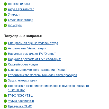
женская одельс
кафе в трк капитал
Унимарт
Сумка инкасатора
гос услуги
Популярные запросы:
Специальная оценка условий труда
Автовокзалы / Автостанции
Наружная реклама от РА "Orange"
Наружная реклама от РА "Революция"
Сюрвейерские услуги
Квартиры посуточно от компании "Глория"
Строительство мостов / тоннелей / путепроводов
Заказ легковых такси
Перевозка и экспедирование сборных грузов по России от
"ТЭС НЕВА"
ГРЭС / КЭС / ТЭЦ
Услуга распиловки
Праздник с 2ГИС