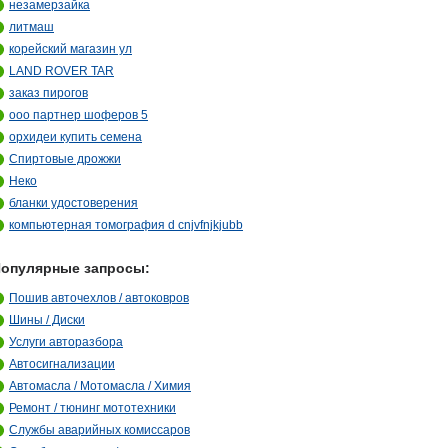
незамерзайка
литмаш
корейский магазин ул
LAND ROVER TAR
заказ пирогов
ооо партнер шоферов 5
орхидеи купить семена
Спиртовые дрожжи
Неко
бланки удостоверения
компьютерная томография d cnjvfnjkjubb
опулярные запросы:
Пошив авточехлов / автоковров
Шины / Диски
Услуги авторазбора
Автосигнализации
Автомасла / Мотомасла / Химия
Ремонт / тюнинг мототехники
Службы аварийных комиссаров