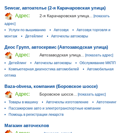
Sewcar, автоателье (2-я Карачаровская улица)
Адрес:
2-я Карачаровская улица...
[показать
адрес]
•
Услуги по вышиванию
•
Автозвук
•
Автозвук торговля и
монтаж
•
Детейлинг
•
Авточехлы автоковры
Деос Групп, автосервис (Автозаводская улица)
Адрес:
Автозаводская улица...
[показать адрес]
•
Детейлинг
•
Авточехлы автоковры
•
Обслуживание МКПП
•
Компьютерная диагностика автомобилей
•
Автомобильная
оптика
Baza-obvesa, компания (Боровское шоссе)
Адрес:
Боровское шоссе...
[показать адрес]
•
Товары в машину
•
Авточехлы изготовление
•
Автотюнинг
•
Пассажирские авто и электротранспортные компании
•
Помощь в регистрации лекарств
Магазин авточехлов