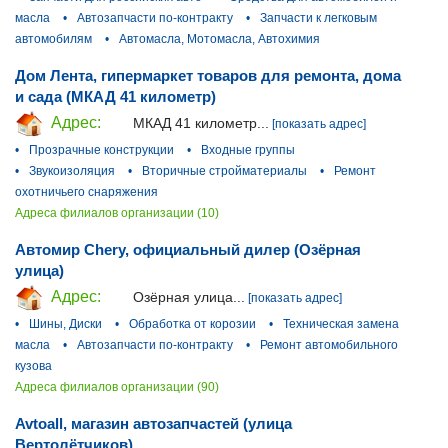
масла
•
Автозапчасти по-контракту
•
Запчасти к легковым
автомобилям
•
Автомасла, Мотомасла, Автохимия
Дом Лента, гипермаркет товаров для ремонта, дома
и сада (МКАД 41 километр)
Адрес:
МКАД 41 километр...
[показать адрес]
•
Прозрачные конструкции
•
Входные группы
•
Звукоизоляция
•
Вторичные стройматериалы
•
Ремонт
охотничьего снаряжения
Адреса филиалов организации (10)
Автомир Chery, официальный дилер (Озёрная
улица)
Адрес:
Озёрная улица...
[показать адрес]
•
Шины, Диски
•
Обработка от корозии
•
Техническая замена
масла
•
Автозапчасти по-контракту
•
Ремонт автомобильного
кузова
Адреса филиалов организации (90)
Avtoall, магазин автозапчастей (улица
Вертолётчиков)