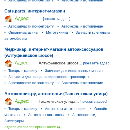
•
Автозапчасти по-контракту
•
Авточехлы изготовление
Cats.parts, интернет-магазин
Адрес:
...
[показать адрес]
•
Автозапчасти по-контракту
•
Авточехлы изготовление
•
Онлайн-магазины
•
Мототехника
•
Запчасти к легковым
автомобилям
Меджикар, интернет-магазин автоаксессуаров
(Алтуфьевское шоссе)
Адрес:
Алтуфьевское шоссе...
[показать адрес]
•
Товары в машину
•
Запчасти для иностранных-машин
•
Запчасти для специализированного транспорта
•
Автозапчасти по-контракту
•
Авточехлы изготовление
Автоковрик.ру, автоателье (Ташкентская улица)
Адрес:
Ташкентская улица...
[показать адрес]
•
Товары в машину
•
Авточехлы изготовление
•
Онлайн-
магазины
•
Авточехлы автоковры
•
Автозапчасти,
Аксессуары
Адреса филиалов организации (4)