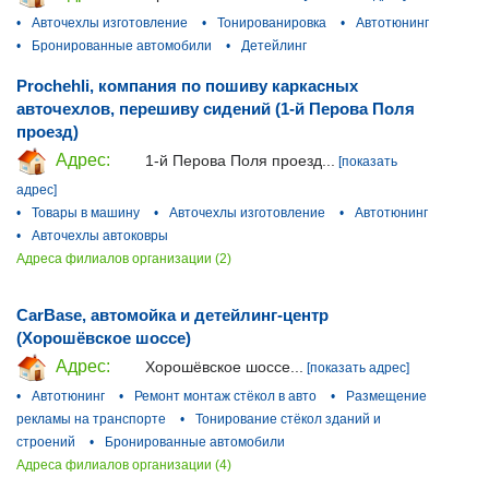
•
Авточехлы изготовление
•
Тонированировка
•
Автотюнинг
•
Бронированные автомобили
•
Детейлинг
Prochehli, компания по пошиву каркасных
авточехлов, перешиву сидений (1-й Перова Поля
проезд)
Адрес:
1-й Перова Поля проезд...
[показать
адрес]
•
Товары в машину
•
Авточехлы изготовление
•
Автотюнинг
•
Авточехлы автоковры
Адреса филиалов организации (2)
CarBase, автомойка и детейлинг-центр
(Хорошёвское шоссе)
Адрес:
Хорошёвское шоссе...
[показать адрес]
•
Автотюнинг
•
Ремонт монтаж стёкол в авто
•
Размещение
рекламы на транспорте
•
Тонирование стёкол зданий и
строений
•
Бронированные автомобили
Адреса филиалов организации (4)