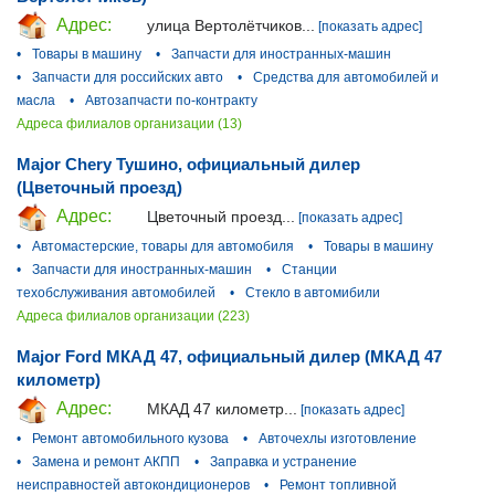
Адрес:
улица Вертолётчиков...
[показать адрес]
•
Товары в машину
•
Запчасти для иностранных-машин
•
Запчасти для российских авто
•
Средства для автомобилей и
масла
•
Автозапчасти по-контракту
Адреса филиалов организации (13)
Major Chery Тушино, официальный дилер
(Цветочный проезд)
Адрес:
Цветочный проезд...
[показать адрес]
•
Автомастерские, товары для автомобиля
•
Товары в машину
•
Запчасти для иностранных-машин
•
Станции
техобслуживания автомобилей
•
Стекло в автомибили
Адреса филиалов организации (223)
Major Ford МКАД 47, официальный дилер (МКАД 47
километр)
Адрес:
МКАД 47 километр...
[показать адрес]
•
Ремонт автомобильного кузова
•
Авточехлы изготовление
•
Замена и ремонт АКПП
•
Заправка и устранение
неисправностей автокондиционеров
•
Ремонт топливной