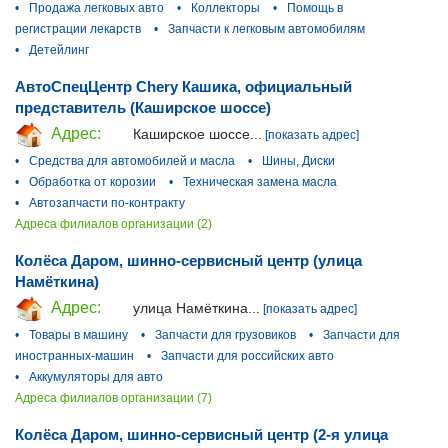
•
Продажа легковых авто
•
Коллекторы
•
Помощь в
регистрации лекарств
•
Запчасти к легковым автомобилям
•
Детейлинг
АвтоСпецЦентр Chery Кашика, официальный
представитель (Каширское шоссе)
Адрес:
Каширское шоссе...
[показать адрес]
•
Средства для автомобилей и масла
•
Шины, Диски
•
Обработка от корозии
•
Техническая замена масла
•
Автозапчасти по-контракту
Адреса филиалов организации (2)
Колёса Даром, шинно-сервисный центр (улица
Намёткина)
Адрес:
улица Намёткина...
[показать адрес]
•
Товары в машину
•
Запчасти для грузовиков
•
Запчасти для
иностранных-машин
•
Запчасти для российских авто
•
Аккумуляторы для авто
Адреса филиалов организации (7)
Колёса Даром, шинно-сервисный центр (2-я улица