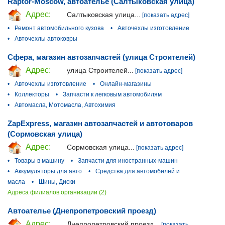
Raptor-Moscow, автоателье (Салтыковская улица)
Адрес:
Салтыковская улица...
[показать адрес]
•
Ремонт автомобильного кузова
•
Авточехлы изготовление
•
Авточехлы автоковры
Сфера, магазин автозапчастей (улица Строителей)
Адрес:
улица Строителей...
[показать адрес]
•
Авточехлы изготовление
•
Онлайн-магазины
•
Коллекторы
•
Запчасти к легковым автомобилям
•
Автомасла, Мотомасла, Автохимия
ZapExpress, магазин автозапчастей и автотоваров
(Сормовская улица)
Адрес:
Сормовская улица...
[показать адрес]
•
Товары в машину
•
Запчасти для иностранных-машин
•
Аккумуляторы для авто
•
Средства для автомобилей и
масла
•
Шины, Диски
Адреса филиалов организации (2)
Автоателье (Днепропетровский проезд)
Адрес:
Днепропетровский проезд...
[показать