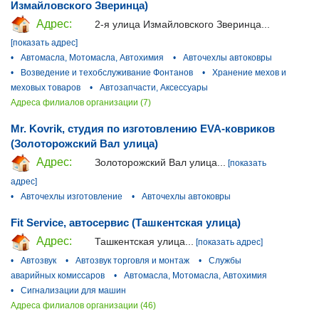
Измайловского Зверинца)
Адрес:
2-я улица Измайловского Зверинца...
[показать адрес]
•
Автомасла, Мотомасла, Автохимия
•
Авточехлы автоковры
•
Возведение и техобслуживание Фонтанов
•
Хранение мехов и
меховых товаров
•
Автозапчасти, Аксессуары
Адреса филиалов организации (7)
Mr. Kovrik, студия по изготовлению EVA-ковриков
(Золоторожский Вал улица)
Адрес:
Золоторожский Вал улица...
[показать
адрес]
•
Авточехлы изготовление
•
Авточехлы автоковры
Fit Service, автосервис (Ташкентская улица)
Адрес:
Ташкентская улица...
[показать адрес]
•
Автозвук
•
Автозвук торговля и монтаж
•
Службы
аварийных комиссаров
•
Автомасла, Мотомасла, Автохимия
•
Сигнализации для машин
Адреса филиалов организации (46)