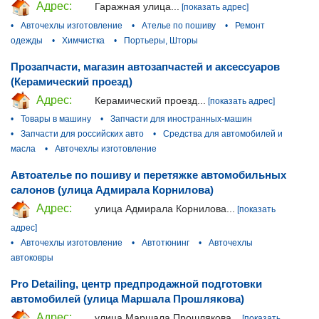
Адрес:
Гаражная улица...
[показать адрес]
•
Авточехлы изготовление
•
Ателье по пошиву
•
Ремонт
одежды
•
Химчистка
•
Портьеры, Шторы
Прозапчасти, магазин автозапчастей и аксессуаров
(Керамический проезд)
Адрес:
Керамический проезд...
[показать адрес]
•
Товары в машину
•
Запчасти для иностранных-машин
•
Запчасти для российских авто
•
Средства для автомобилей и
масла
•
Авточехлы изготовление
Автоателье по пошиву и перетяжке автомобильных
салонов (улица Адмирала Корнилова)
Адрес:
улица Адмирала Корнилова...
[показать
адрес]
•
Авточехлы изготовление
•
Автотюнинг
•
Авточехлы
автоковры
Pro Detailing, центр предпродажной подготовки
автомобилей (улица Маршала Прошлякова)
Адрес:
улица Маршала Прошлякова...
[показать