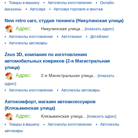
•
Товары в машину
•
Авточехлы изготовление
•
Онлайн-
магазины
•
Автозвук
•
Автозвук торговля и монтаж
New retro cars, студия тюнинга (Никулинская улица)
Адрес:
Никулинская улица...
[показать адрес]
•
Авточехлы изготовление
•
Автотюнинг
•
Детейлинг
•
Авточехлы автоковры
Zeus 3D, компания по изготовлению
автомобильных ковриков (2-я Магистральная
улица)
Адрес:
2-я Магистральная улица...
[показать
адрес]
•
Авточехлы изготовление
•
Авточехлы автоковры
Автокомфорт, магазин автоаксессуаров
(Клязьминская улица)
Адрес:
Клязьминская улица...
[показать адрес]
•
Товары в машину
•
Авточехлы изготовление
•
Авточехлы
автоковры