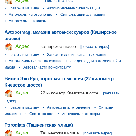
Адрес:
...
[показать адрес]
•
Товары в машину
•
Автомобильные сигнализации
•
Авточехлы изготовление
•
Сигнализации для машин
•
Авточехлы автоковры
Avtobotmag, магазин автоаксессуаров (Каширское
шоссе)
Адрес:
Каширское шоссе...
[показать адрес]
•
Товары в машину
•
Запчасти для иностранных-машин
•
Автомобильные сигнализации
•
Средства для автомобилей и
масла
•
Автозапчасти по-контракту
Вижен Экс Рус, торговая компания (22 километр
Киевское шоссе)
Адрес:
22 километр Киевское шоссе...
[показать
адрес]
•
Товары в машину
•
Авточехлы изготовление
•
Онлайн-
магазины
•
Светотехника
•
Авточехлы автоковры
Porogiats (Ташкентская улица)
Адрес:
Ташкентская улица...
[показать адрес]