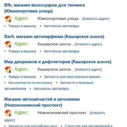
Bfb, магазин аксессуаров для тюнинга
(Южнопортовая улица)
Адрес:
Южнопортовая улица...
[показать адрес]
•
Товары в машину
•
Авточехлы автоковры
Barfi, магазин автопарфюма (Каширское шоссе)
Адрес:
Каширское шоссе...
[показать адрес]
•
Товары в машину
•
Авточехлы автоковры
Мир дворников и дефлекторов (Каширское шоссе)
Адрес:
Каширское шоссе...
[показать адрес]
•
Товары в машину
•
Запчасти для иностранных-машин
•
Автозапчасти по-контракту
•
Запчасти к легковым
автомобилям
•
Авточехлы автоковры
Магазин автозапчастей и автохимии
(Новоясеневский проспект)
Адрес:
Новоясеневский проспект...
[показать
адрес]
•
Запчасти для российских авто
•
Средства для автомобилей и