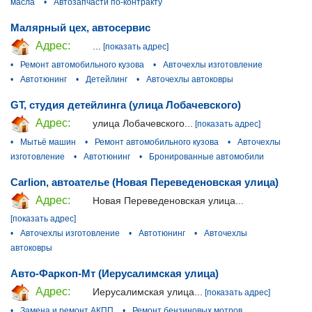
масла
•
Автозапчасти по-контракту
Малярный цех, автосервис
Адрес:
...
[показать адрес]
•
Ремонт автомобильного кузова
•
Авточехлы изготовление
•
Автотюнинг
•
Детейлинг
•
Авточехлы автоковры
GT, студия детейлинга (улица Лобачевского)
Адрес:
улица Лобачевского...
[показать адрес]
•
Мытьё машин
•
Ремонт автомобильного кузова
•
Авточехлы
изготовление
•
Автотюнинг
•
Бронированные автомобили
Carlion, автоателье (Новая Переведеновская улица)
Адрес:
Новая Переведеновская улица...
[показать адрес]
•
Авточехлы изготовление
•
Автотюнинг
•
Авточехлы
автоковры
Авто-Фаркоп-Мт (Иерусалимская улица)
Адрес:
Иерусалимская улица...
[показать адрес]
•
Замена и ремонт АКПП
•
Ремонт бензиновых мотров