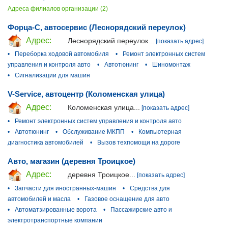
Адреса филиалов организации (2)
Форца-С, автосервис (Леснорядский переулок)
Адрес:
Леснорядский переулок...
[показать адрес]
•
Переборка ходовой автомобиля
•
Ремонт электронных систем
управления и контроля авто
•
Автотюнинг
•
Шиномонтаж
•
Сигнализации для машин
V-Service, автоцентр (Коломенская улица)
Адрес:
Коломенская улица...
[показать адрес]
•
Ремонт электронных систем управления и контроля авто
•
Автотюнинг
•
Обслуживание МКПП
•
Компьютерная
диагностика автомобилей
•
Вызов техпомощи на дороге
Авто, магазин (деревня Троицкое)
Адрес:
деревня Троицкое...
[показать адрес]
•
Запчасти для иностранных-машин
•
Средства для
автомобилей и масла
•
Газовое оснащение для авто
•
Автоматзированные ворота
•
Пассажирские авто и
электротранспортные компании