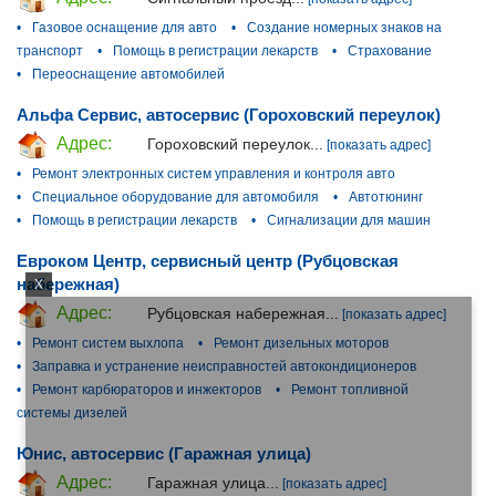
•
Газовое оснащение для авто
•
Создание номерных знаков на
транспорт
•
Помощь в регистрации лекарств
•
Страхование
•
Переоснащение автомобилей
Альфа Сервис, автосервис (Гороховский переулок)
Адрес:
Гороховский переулок...
[показать адрес]
•
Ремонт электронных систем управления и контроля авто
•
Специальное оборудование для автомобиля
•
Автотюнинг
•
Помощь в регистрации лекарств
•
Сигнализации для машин
Евроком Центр, сервисный центр (Рубцовская
набережная)
X
Адрес:
Рубцовская набережная...
[показать адрес]
•
Ремонт систем выхлопа
•
Ремонт дизельных моторов
•
Заправка и устранение неисправностей автокондиционеров
•
Ремонт карбюраторов и инжекторов
•
Ремонт топливной
системы дизелей
Юнис, автосервис (Гаражная улица)
Адрес:
Гаражная улица...
[показать адрес]