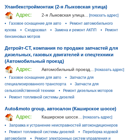
Уланбекстроймонтаж (2-я Лыковская улица)
Адрес:
2-я Лыковская улица...
[показать адрес]
•
Газовое оснащение для авто
•
Ремонт автомобильного
кузова
•
Сходразвал
•
Замена и ремонт АКПП
•
Ремонт
бензиновых мотров
Детройт-СТ, компания по продаже запчастей для
дизельных, газовых двигателей и спецтехники
(Автомобильный проезд)
Адрес:
Автомобильный проезд...
[показать адрес]
•
Газовое оснащение для авто
•
Запчасти для
специализированного транспорта
•
Запчасти для
сельхозяйственной техники
•
Ремонт дизельных моторов
•
Ремонт топливной системы дизелей
Auto&moto group, автосалон (Каширское шоссе)
Адрес:
Каширское шоссе...
[показать адрес]
•
Заправка и устранение неисправностей автокондиционеров
•
Ремонт топливной системы дизелей
•
Переборка ходовой
автомобиля
•
Ремонт электронных систем управления и