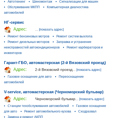
•
Автотюнинг
•
Шиномонтаж
•
Сигнализации для машин
•
Обслуживание МКПП
•
Компьютерная диагностика
автомобилей
НГ-сервис
Адрес:
...
[показать адрес]
•
Ремонт бензиновых мотров
•
Ремонт систем выхлопа
•
Ремонт дизельных моторов
•
Заправка и устранение
неисправностей автокондиционеров
•
Ремонт карбюраторов и
инжекторов
Гарант-ГБО, автомастерская (2-й Вязовский проезд)
Адрес:
2-й Вязовский проезд...
[показать адрес]
•
Газовое оснащение для авто
•
Переоснащение
автомобилей
V-service, автомастерская (Черноморский бульвар)
Адрес:
Черноморский бульвар...
[показать адрес]
•
Станции техобслуживания автомобилей
•
Газовое оснащение
для авто
•
Ремонт автомобильного кузова
•
Сходразвал
•
Замена и ремонт АКПП