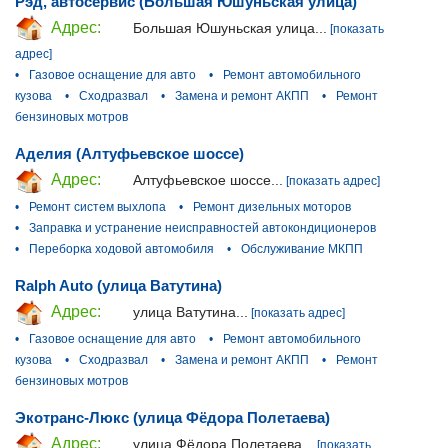
Рэд, автосервис (Большая Юшуньская улица)
Адрес:
Большая Юшуньская улица...
[показать
адрес]
•
Газовое оснащение для авто
•
Ремонт автомобильного
кузова
•
Сходразвал
•
Замена и ремонт АКПП
•
Ремонт
бензиновых мотров
Аделия (Алтуфьевское шоссе)
Адрес:
Алтуфьевское шоссе...
[показать адрес]
•
Ремонт систем выхлопа
•
Ремонт дизельных моторов
•
Заправка и устранение неисправностей автокондиционеров
•
Переборка ходовой автомобиля
•
Обслуживание МКПП
Ralph Auto (улица Ватутина)
Адрес:
улица Ватутина...
[показать адрес]
•
Газовое оснащение для авто
•
Ремонт автомобильного
кузова
•
Сходразвал
•
Замена и ремонт АКПП
•
Ремонт
бензиновых мотров
Экотранс-Люкс (улица Фёдора Полетаева)
Адрес:
улица Фёдора Полетаева...
[показать