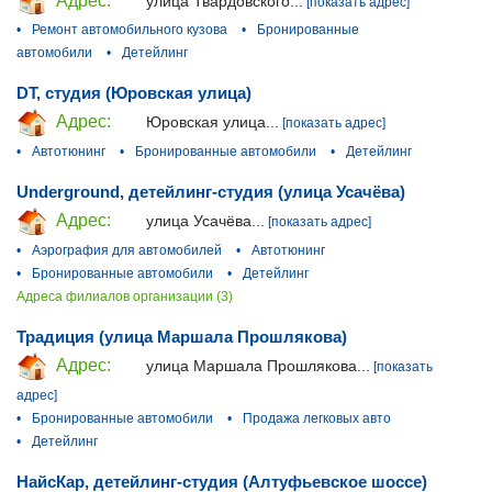
Адрес:
улица Твардовского...
[показать адрес]
•
Ремонт автомобильного кузова
•
Бронированные
автомобили
•
Детейлинг
DT, студия (Юровская улица)
Адрес:
Юровская улица...
[показать адрес]
•
Автотюнинг
•
Бронированные автомобили
•
Детейлинг
Underground, детейлинг-студия (улица Усачёва)
Адрес:
улица Усачёва...
[показать адрес]
•
Аэрография для автомобилей
•
Автотюнинг
•
Бронированные автомобили
•
Детейлинг
Адреса филиалов организации (3)
Традиция (улица Маршала Прошлякова)
Адрес:
улица Маршала Прошлякова...
[показать
адрес]
•
Бронированные автомобили
•
Продажа легковых авто
•
Детейлинг
НайсКар, детейлинг-студия (Алтуфьевское шоссе)