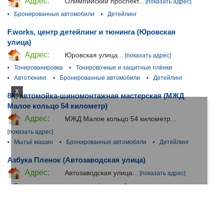
Адрес:
Олимпийский проспект...
[показать адрес]
•
Бронированные автомобили
•
Детейлинг
F.works, центр детейлинг и тюнинга (Юровская
улица)
Адрес:
Юровская улица...
[показать адрес]
•
Тонированировка
•
Тонировочные и защитные плёнки
•
Автотюнинг
•
Бронированные автомобили
•
Детейлинг
X
8К, автомойка-шиномонтажная мастерская (МЖД
Малое кольцо 54 километр)
Адрес:
МЖД Малое кольцо 54 километр...
[показать адрес]
•
Мытьё машин
•
Бронированные автомобили
•
Детейлинг
Азбука Пленок (Автозаводская улица)
Адрес:
Автозаводская улица...
[показать адрес]
•
Тонировочные и защитные плёнки
•
Автотюнинг
•
Бронированные автомобили
Ремонт-сколов.рф, автосервис по ремонту сколов и