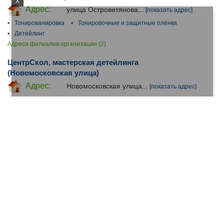
X
Адрес:
улица Островитянова...
[показать адрес]
•
Тонированировка
•
Тонировочные и защитные плёнки
•
Детейлинг
Адреса филиалов организации (2)
ЦентрСкол, мастерская детейлинга
(Новомосковская улица)
Адрес:
Новомосковская улица...
[показать адрес]
•
Тонированировка
•
Детейлинг
Адреса филиалов организации (3)
Wrap Point (Мичуринский проспект)
Адрес:
Мичуринский проспект...
[показать адрес]
•
Тонированировка
•
Детейлинг
Джони студио (Тюменский проезд)
Адрес:
Тюменский проезд...
[показать адрес]
•
Тонированировка
•
Детейлинг
Центр тонировки и полировки (Краснодарская