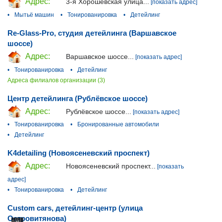
Адрес:
3-я Хорошёвская улица...
[показать адрес]
•
Мытьё машин
•
Тонированировка
•
Детейлинг
Re-Glass-Pro, студия детейлинга (Варшавское
шоссе)
Адрес:
Варшавское шоссе...
[показать адрес]
•
Тонированировка
•
Детейлинг
Адреса филиалов организации (3)
Центр детейлинга (Рублёвское шоссе)
Адрес:
Рублёвское шоссе...
[показать адрес]
•
Тонированировка
•
Бронированные автомобили
•
Детейлинг
K4detailing (Новоясеневский проспект)
Адрес:
Новоясеневский проспект...
[показать
адрес]
•
Тонированировка
•
Детейлинг
Custom cars, детейлинг-центр (улица
Островитянова)