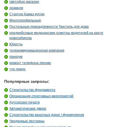
светофор магазин
храмцов
Стартер Камаз куплю
Многопрофильныеi
Постельные принадлежности Текстиль для дома
предрейсовые медицинские осмотры водителей на карте
новосибирска
Юристы
телекоммуникационная компания
гринрум
ремонт телефона леново
тур лемур
Популярные запросы:
Строительство фундамента
Организация спортивных мероприятий
Аутсорсинг печати
Автоматические двери
Строительство канатных дорог / фуникулеров
Чердачные лестницы