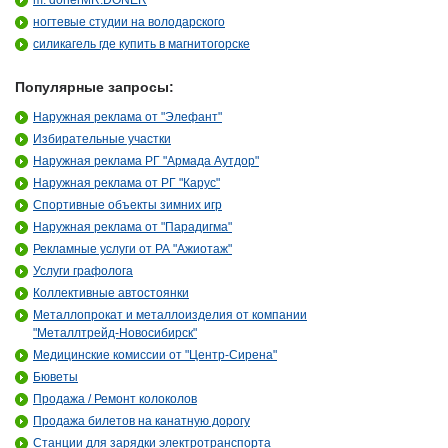
m. donerMR.DONER
ногтевые студии на володарского
силикагель где купить в магнитогорске
Популярные запросы:
Наружная реклама от "Элефант"
Избирательные участки
Наружная реклама РГ "Армада Аутдор"
Наружная реклама от РГ "Карус"
Спортивные объекты зимних игр
Наружная реклама от "Парадигма"
Рекламные услуги от РА "Ажиотаж"
Услуги графолога
Коллективные автостоянки
Металлопрокат и металлоизделия от компании
"Металлтрейд-Новосибирск"
Медицинские комиссии от "Центр-Сирена"
Бюветы
Продажа / Ремонт колоколов
Продажа билетов на канатную дорогу
Станции для зарядки электротранспорта