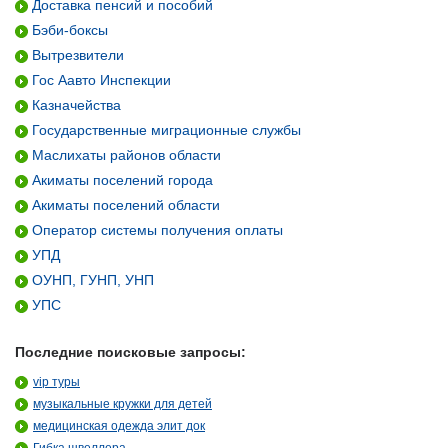
Доставка пенсий и пособий
Бэби-боксы
Вытрезвители
Гос Аавто Инспекции
Казначейства
Государственные миграционные службы
Маслихаты районов области
Акиматы поселений города
Акиматы поселений области
Оператор системы получения оплаты
УПД
ОУНП, ГУНП, УНП
УПС
Последние поисковые запросы:
vip туры
музыкальные кружки для детей
медицинская одежда элит док