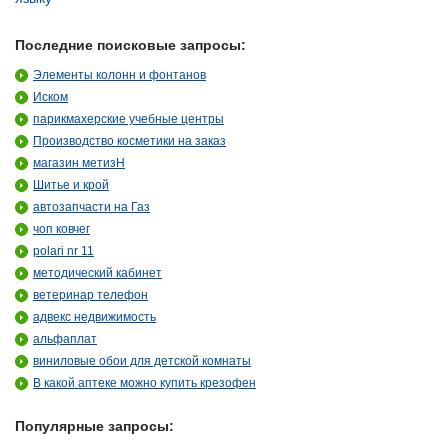
Последние поисковые запросы:
Элементы колонн и фонтанов
Иском
парикмахерские учебные центры
Производство косметики на заказ
магазин метизH
Шитье и крой
автозапчасти на Газ
чоп ковчег
polari nr 11
методический кабинет
ветеринар телефон
адвекс недвижимость
альфаплат
виниловые обои для детской комнаты
В какой аптеке можно купить крезофен
Популярные запросы: