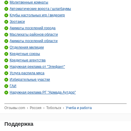
Молитвенные комнаты
Автоматические ворота / шлагбаумы
Клубы настольных игр / видеоигр
Зоотакси
Акиматы поселений города
Маслихаты районов области
Акиматы поселений области
Отделения милиции
Кредитные союзы
Кредитные агентства
Наружная реклама от "Элефант"
Услуга распила мяса
Избирательные участки
ГАИ
Наружная реклама РГ "Армада Аутдор"
Отзывы.com
›
Россия
›
Тобольск
›
Учеба и работа
Поддержка