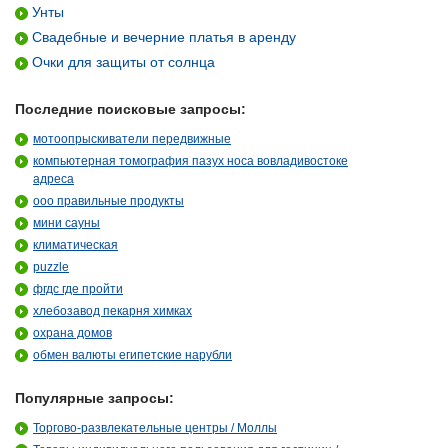
Унты
Свадебные и вечерние платья в аренду
Очки для защиты от солнца
Последние поисковые запросы:
мотоопрыскиватели передвижные
компьютерная томография пазух носа вовладивостоке
адреса
ооо правильные продукты
мини сауны
климатическая
puzzle
фгдс где пройти
хлебозавод пекарня химках
охрана домов
обмен валюты египетские нарубли
Популярные запросы:
Торгово-развлекательные центры / Моллы