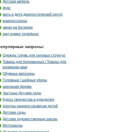
Детская мебель
фукс
мать и дитя диагностический центр
компрессорны
экран на батарею
ржд номер телефона
опулярные запросы:
Одежда / обувь для силовых структур
Товары для беременных / Товары для
кормящих мам
Обувные магазины
Головные / шейные уборы
школьная форма
Частные Детские сады
Курсы творчества и рукоделия
Центры раннего развития детей
Детские сады
Детские художественные школы
Мотошколы