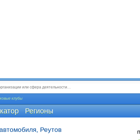
ковые клубы
катор
Регионы
 автомобиля, Реутов
П