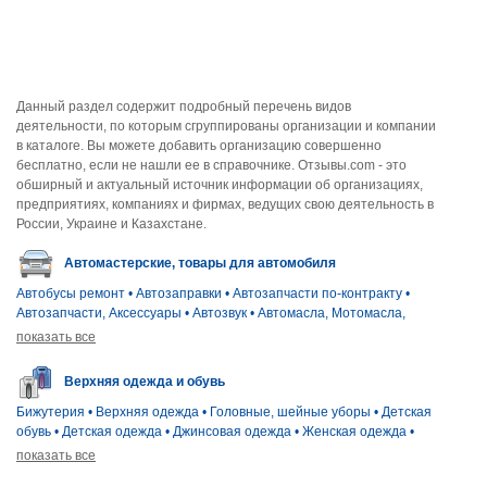
Данный раздел содержит подробный перечень видов
деятельности, по которым сгруппированы организации и компании
в каталоге. Вы можете добавить организацию совершенно
бесплатно, если не нашли ее в справочнике. Отзывы.com - это
обширный и актуальный источник информации об организациях,
предприятиях, компаниях и фирмах, ведущих свою деятельность в
России, Украине и Казахстане.
Автомастерские, товары для автомобиля
Автобусы ремонт
•
Автозаправки
•
Автозапчасти по-контракту
•
Автозапчасти, Аксессуары
•
Автозвук
•
Автомасла, Мотомасла,
Автохимия
•
Автомобильная оптика
•
Автомобильные прицепы
•
показать все
Авторазбор
•
Автотюнинг
•
Авточехлы автоковры
•
Аккумуляторы
для авто
•
Аэрография для автомобилей
•
Вызов техпомощи на
Верхняя одежда и обувь
дороге
•
Газовое оснащение для авто
•
Детейлинг
•
Замена и
ремонт АКПП
•
Запчасти для грузовиков
•
Запчасти для
Бижутерия
•
Верхняя одежда
•
Головные, шейные уборы
•
Детская
иностранных-машин
•
Запчасти для общественного транспорта
•
обувь
•
Детская одежда
•
Джинсовая одежда
•
Женская одежда
•
Запчасти для российских авто
•
Запчасти для сельхозяйственной
Игрушки
•
Изделия из пуха
•
Кожа, Меха, Дублёнки
•
Костюмы и
показать все
техники
•
Запчасти для спецтехники
•
Запчасти к легковым
товары для представлений
•
Мужская одежда
•
Нижнее бельё
•