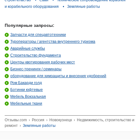
строительство
•
Сваи
•
Техническое сопровождение кораблей
и корабельного оборудования
•
Земляные работы
Популярные запросы:
Запчасти для спецавтотехники
Туроператоры / агентства внутреннего туризма
Аварийные службы
Строительство фундамента
Центры квотирования рабочих мест
Бизнес-тренинги / семинары
оборудование для химзащиты и внесения удобрений
Ром Бакарди голд
Ботинки юфтевые
Мебель Вокзальная
Мебельные ткани
Отзывы.com
›
Россия
›
Новокузнецк
›
Недвижимость, строительство и
ремонт
›
Земляные работы