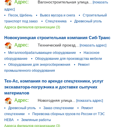
Адрес:
Вагоностроительная улица...
[показать
адрес]
•
Песок, Щебень
•
Вывоз мусора и снега
•
Строительный
транспорт под заказ
•
Спецтехника
•
Древесный уголь
Адреса филиалов организации (3)
Новокузнецкая строительная компания Сиб-Транс
Адрес:
Технический проезд...
[показать адрес]
•
Металлообрабатывающее оборудование
•
Насосное
оборудование
•
Оборудование для производства мебели
•
Оборудование для энергосбережения
•
Ремонт
промышленного оборудования
Тех-Ас, компания по аренде спецтехники, услуг
экскаватора-погрузчика и доставке сыпучих
материалов
Адрес:
Новогодняя улица...
[показать адрес]
•
Древесный уголь
•
Заказ спецтехники
•
Ремонт
спецтехники
•
Перевозка сборных грузов по России от ТЭС
НЕВА
•
Земляные работы
Адреса филиалов организации (3)