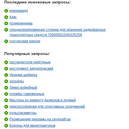
Последние поисковые запросы:
клиникакдл
Кзвс
поликлинника
специализированная стоянка для хранения задержанных
транспортных средств 70000001040335258
осетинские пироги
Популярные запросы:
растворители нефтяные
инструмент хирургический
Укладка шифера
зооциды
Ликер кофейный
пломбы таможенные
Мастера по ремонту балконов и лоджий
приспособления для спортивных сооружений
пульсоксиметры
Размещение рекламы на ситилайтах
Бороны для минитракторов