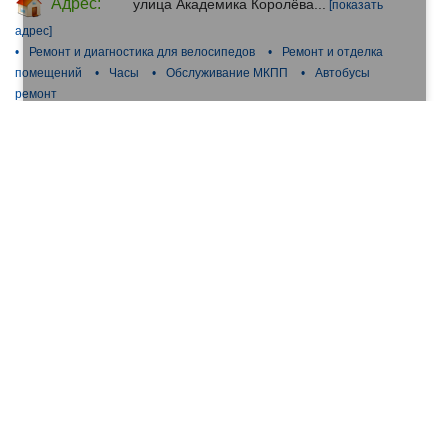
Адрес:
улица Академика Королёва...
[показать
адрес]
•
Ремонт и диагностика для велосипедов
•
Ремонт и отделка
помещений
•
Часы
•
Обслуживание МКПП
•
Автобусы
ремонт
Геометрия ремонта (Пресненская набережная)
Адрес:
Пресненская набережная...
[показать
адрес]
•
Ремонт мобильников
•
Ремонт и диагностика для
велосипедов
•
Архитектурное проектирование
•
Интерьерный дизайн
•
Разработка инженерных систем
Адреса филиалов организации (3)
Wel Group, компания по ремонту недвижимости
(Ходынский бульвар)
Адрес:
Ходынский бульвар...
[показать адрес]
•
Ремонт бензиновых мотров
•
Ремонт моторезированной
техники, мотоциклов
•
Ремонт мобильников
•
Ремонт и
диагностика для велосипедов
•
Ремонт и отделка помещений