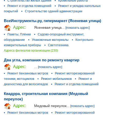
•
Строительство жилых зданий
•
Кровельные работы
•
Ремонт и отделка помещений
•
Ремонт и укладка напольных
покрытий
•
Строительство зданий администрации
ВсеИнструменты.ру, гипермаркет (Ясеневая улица)
Адрес:
Ясеневая улица...
[показать адрес]
•
Пакеты, Плёнки
•
Садово-огородный инструмент,
оборудование
•
Упаковочные материалы
•
Контрольно-
измерительные приборы
•
Светотехника
Адреса филиалов организации (230)
Два угла, компания по ремонту квартир
Адрес:
...
[показать адрес]
•
Ремонт бензиновых мотров
•
Ремонт моторезированной
техники, мотоциклов
•
Ремонт мобильников
•
Ремонт и
диагностика для велосипедов
•
Ремонт и отделка помещений
Квадрра, строительная компания (Медовый
переулок)
Адрес:
Медовый переулок...
[показать адрес]
•
Ремонт бензиновых мотров
•
Ремонт моторезированной