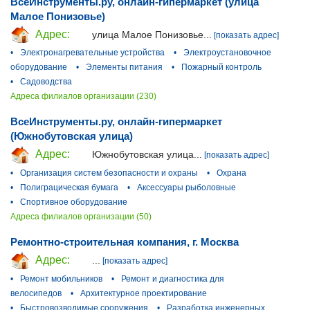
ВсеИнструменты.ру, онлайн-гипермаркет (улица
Малое Понизовье)
Адрес:
улица Малое Понизовье...
[показать адрес]
•
Электронагревательные устройства
•
Электроустановочное
оборудование
•
Элементы питания
•
Пожарный контроль
•
Садоводства
Адреса филиалов организации (230)
ВсеИнструменты.ру, онлайн-гипермаркет
(Южнобутовская улица)
Адрес:
Южнобутовская улица...
[показать адрес]
•
Организация систем безопасности и охраны
•
Охрана
•
Полиграцическая бумага
•
Аксессуары рыболовные
•
Спортивное оборудование
Адреса филиалов организации (50)
Ремонтно-строительная компания, г. Москва
Адрес:
...
[показать адрес]
•
Ремонт мобильников
•
Ремонт и диагностика для
велосипедов
•
Архитектурное проектирование
•
Быстровозводимые сооружения
•
Разработка инженерных