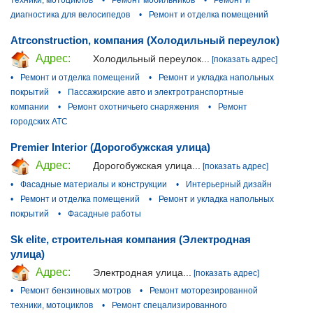
техники, мотоциклов
•
Ремонт мобильников
•
Ремонт и
диагностика для велосипедов
•
Ремонт и отделка помещений
Atrconstruction, компания (Холодильный переулок)
Адрес:
Холодильный переулок...
[показать адрес]
•
Ремонт и отделка помещений
•
Ремонт и укладка напольных
покрытий
•
Пассажирские авто и электротранспортные
компании
•
Ремонт охотничьего снаряжения
•
Ремонт
городских АТС
Premier Interior (Дорогобужская улица)
Адрес:
Дорогобужская улица...
[показать адрес]
•
Фасадные материалы и конструкции
•
Интерьерный дизайн
•
Ремонт и отделка помещений
•
Ремонт и укладка напольных
покрытий
•
Фасадные работы
Sk elite, строительная компания (Электродная
улица)
Адрес:
Электродная улица...
[показать адрес]
•
Ремонт бензиновых мотров
•
Ремонт моторезированной
техники, мотоциклов
•
Ремонт спецализированного