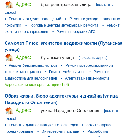
Адрес:
Днепропетровская улица...
[показать
адрес]
•
Ремонт и отделка помещений
•
Ремонт и укладка напольных
покрытий
•
Торговые центры интерьера и ремонта
•
Ремонт
охотничьего снаряжения
•
Ремонт городских АТС
Самолет Плюс, агентство недвижимости (Луганская
улица)
Адрес:
Луганская улица...
[показать адрес]
•
Ремонт бензиновых мотров
•
Ремонт моторезированной
техники, мотоциклов
•
Ремонт мобильников
•
Ремонт и
диагностика для велосипедов
•
Агентства недвижимости
Адреса филиалов организации (154)
Образ жизни, бюро архитектуры и дизайна (улица
Народного Ополчения)
Адрес:
улица Народного Ополчения...
[показать
адрес]
•
Ремонт и диагностика для велосипедов
•
Архитектурное
проектирование
•
Интерьерный дизайн
•
Разработка