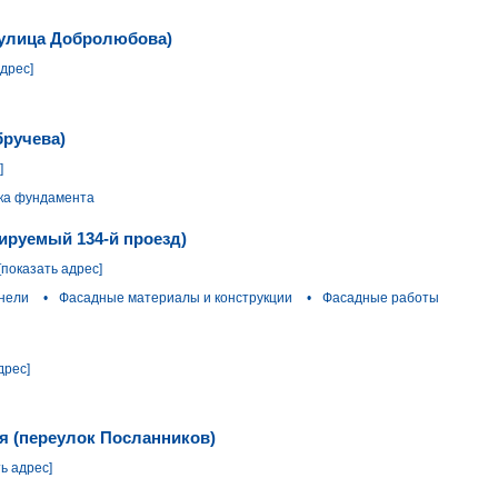
(улица Добролюбова)
адрес]
бручева)
]
ка фундамента
ируемый 134-й проезд)
[показать адрес]
нели
•
Фасадные материалы и конструкции
•
Фасадные работы
дрес]
я (переулок Посланников)
ь адрес]