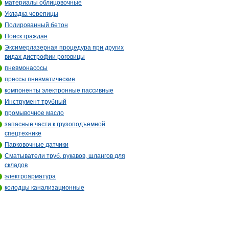
материалы облицовочные
Укладка черепицы
Полированный бетон
Поиск граждан
Эксимерлазерная процедура при других
видах дистрофии роговицы
пневмонасосы
прессы пневматические
компоненты электронные пассивные
Инструмент трубный
промывочное масло
запасные части к грузоподъемной
спецтехнике
Парковочные датчики
Сматыватели труб, рукавов, шлангов для
складов
электроарматура
колодцы канализационные