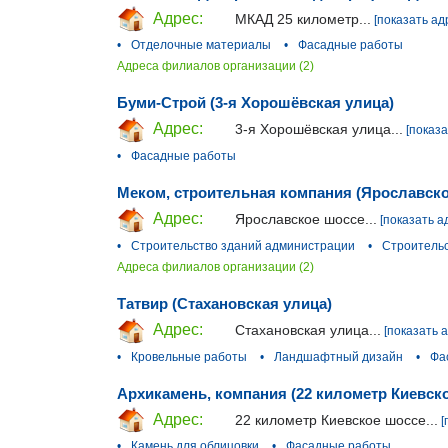
Адрес:
МКАД 25 километр...
[показать ад
•
Отделочные материалы
•
Фасадные работы
Адреса филиалов организации (2)
Буми-Строй (3-я Хорошёвская улица)
Адрес:
3-я Хорошёвская улица...
[показа
•
Фасадные работы
Меком, строительная компания (Ярославско
Адрес:
Ярославское шоссе...
[показать а
•
Строительство зданий администрации
•
Строительс
Адреса филиалов организации (2)
Татвир (Стахановская улица)
Адрес:
Стахановская улица...
[показать 
•
Кровельные работы
•
Ландшафтный дизайн
•
Фа
Архикамень, компания (22 километр Киевск
Адрес:
22 километр Киевское шоссе...
[
•
Камень для облицовки
•
Фасадные работы