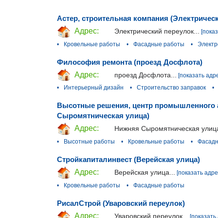
Астер, строительная компания (Электричес
Адрес:
Электрический переулок...
[пока
•
Кровельные работы
•
Фасадные работы
•
Электр
Философия ремонта (проезд Досфлота)
Адрес:
проезд Досфлота...
[показать адр
•
Интерьерный дизайн
•
Строительство заправок
•
Высотные решения, центр промышленного 
Сыромятническая улица)
Адрес:
Нижняя Сыромятническая улица
•
Высотные работы
•
Кровельные работы
•
Фасадн
Стройкапиталинвест (Верейская улица)
Адрес:
Верейская улица...
[показать адре
•
Кровельные работы
•
Фасадные работы
РисалСтрой (Уваровский переулок)
Адрес:
Уваровский переулок...
[показать