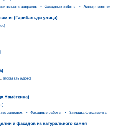
роительство заправок
•
Фасадные работы
•
Электромонтаж
камня (Гарибальди улица)
ес]
]
а)
..
[показать адрес]
ца Намёткина)
с]
тво заправок
•
Фасадные работы
•
Закладка фундамента
делий и фасадов из натурального камня