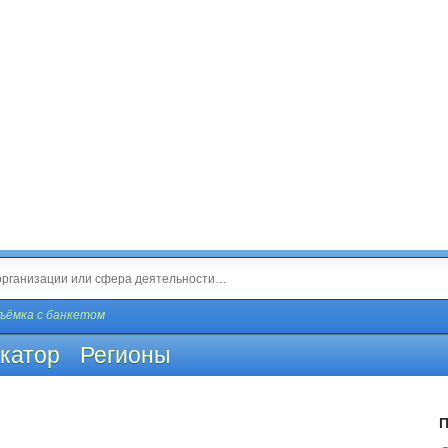
ъёмка с банкетом
катор
Регионы
П