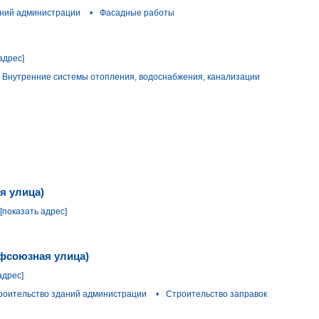
аний администрации
•
Фасадные работы
адрес]
Внутренние системы отопления, водоснабжения, канализации
я улица)
[показать адрес]
офсоюзная улица)
адрес]
роительство зданий администрации
•
Строительство заправок