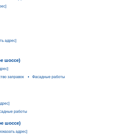
рес]
ть адрес]
е шоссе)
дрес]
тво заправок
•
Фасадные работы
адрес]
садные работы
ое шоссе)
показать адрес]