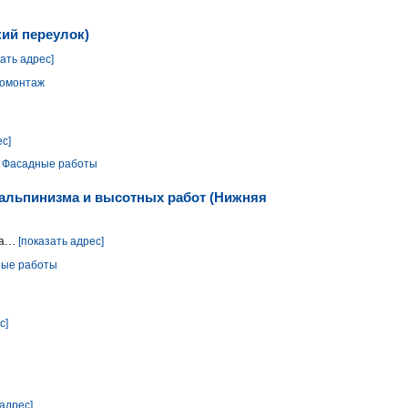
кий переулок)
зать адрес]
омонтаж
ес]
Фасадные работы
альпинизма и высотных работ (Нижняя
...
[показать адрес]
ые работы
с]
 адрес]