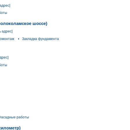
адрес]
боты
(Волоколамское шоссе)
ь адрес]
омонтаж
•
Закладка фундамента
дрес]
боты
Фасадные работы
километр)