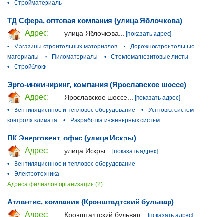
•
Стройматериалы
ТД Сфера, оптовая компания (улица Яблочкова)
Адрес:
улица Яблочкова...
[показать адрес]
•
Магазины строительных материалов
•
Дорожностроительные
материалы
•
Пиломатериалы
•
Стекломагнезитовые листы
•
Стройблоки
Эрго-инжиниринг, компания (Ярославское шоссе)
Адрес:
Ярославское шоссе...
[показать адрес]
•
Вентиляционное и тепловое оборудование
•
Устновка систем
контроля климата
•
Разработка инженерных систем
ПК Энерговент, офис (улица Искры)
Адрес:
улица Искры...
[показать адрес]
•
Вентиляционное и тепловое оборудование
•
Электротехника
Адреса филиалов организации (2)
Атлантис, компания (Кронштадтский бульвар)
Адрес:
Кронштадтский бульвар...
[показать адрес]