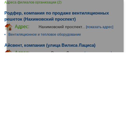
Адреса филиалов организации (2)
Родфер, компания по продаже вентиляционных
решеток (Нахимовский проспект)
Адрес:
Нахимовский проспект...
[показать адрес]
•
Вентиляционное и тепловое оборудование
Айсвент, компания (улица Вилиса Лациса)
Адрес:
улица Вилиса Лациса...
[показать адрес]
•
Вентиляционное и тепловое оборудование
•
Кондиционеры
Чистейший Воздух, компания по производству
промышленных вентиляционных фильтров и
расходных материалов (Иркутская улица)
Адрес:
Иркутская улица...
[показать адрес]
•
Вентиляционное и тепловое оборудование
•
Очистители-
воздуха
Дом Лента — ОБИ, гипермаркет товаров для
ремонта, дома и сада (МКАД 47 километр)
Адрес:
МКАД 47 километр...
[показать адрес]