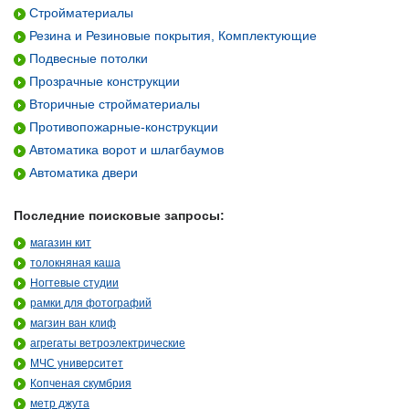
Стройматериалы
Резина и Резиновые покрытия, Комплектующие
Подвесные потолки
Прозрачные конструкции
Вторичные стройматериалы
Противопожарные-конструкции
Автоматика ворот и шлагбаумов
Автоматика двери
Последние поисковые запросы:
магазин кит
толокняная каша
Ногтевые студии
рамки для фотографий
магзин ван клиф
агрегаты ветроэлектрические
МЧС университет
Копченая скумбрия
метр джута