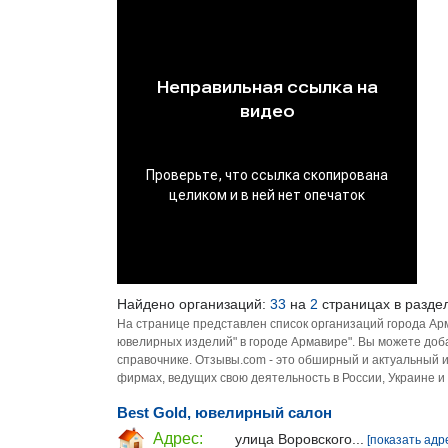
Найдено организаций:
33
на
2
страницах в разде
На странице представлен список организаций города Ар
ювелирных изделий" в городе Армавире". Вы можете доб
справочнике. Отзывы.com - это обширный и актуальный 
фирмах, ведущих свою деятельность в России, Украине и
Best Gold, ювелирный салон
Адрес:
улица Воровского...
[показать адр