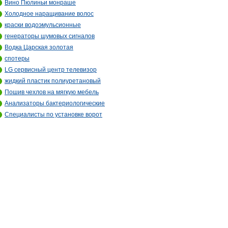
Вино Пюлиньи монраше
Холодное наращивание волос
краски водоэмульсионные
генераторы шумовых сигналов
Водка Царская золотая
спотеры
LG сервисный центр телевизор
жидкий пластик полиуретановый
Пошив чехлов на мягкую мебель
Анализаторы бактериологические
Специалисты по установке ворот