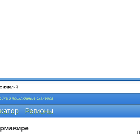
йка и подключение сканеров
катор
Регионы
Армавире
П