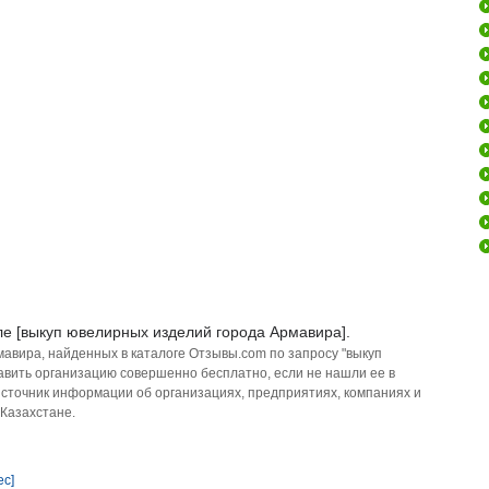
ле [выкуп ювелирных изделий города Армавира].
мавира, найденных в каталоге Отзывы.com по запросу "выкуп
авить организацию совершенно бесплатно, если не нашли ее в
источник информации об организациях, предприятиях, компаниях и
 Казахстане.
ес]