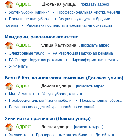
Адрес:
Школьная улица...
[показать адрес]
•
Услуги уборки, клининг
•
Профессиональная Чистка мебели
•
Промышленная уборка
•
Услуги по уходу за твёрдыми
полами
•
Расчистка последствий чрезвычайных ситуаций
Мандарин, рекламное агентство
Адрес:
улица Халтурина...
[показать адрес]
•
Электронные табло
•
РА Революция Наружная реклама
•
РА Orange Наружная реклама
•
Широкоформатная печать
•
УФ-печать
Белый Кот, клининговая компания (Донская улица)
Адрес:
Донская улица...
[показать адрес]
•
Мытьё машин
•
Услуги уборки, клининг
•
Профессиональная Чистка мебели
•
Промышленная уборка
•
Расчистка последствий чрезвычайных ситуаций
Химчистка-прачечная (Лесная улица)
Адрес:
Лесная улица...
[показать адрес]
•
Химчистка
•
Бронированные автомобили
•
Детейлинг