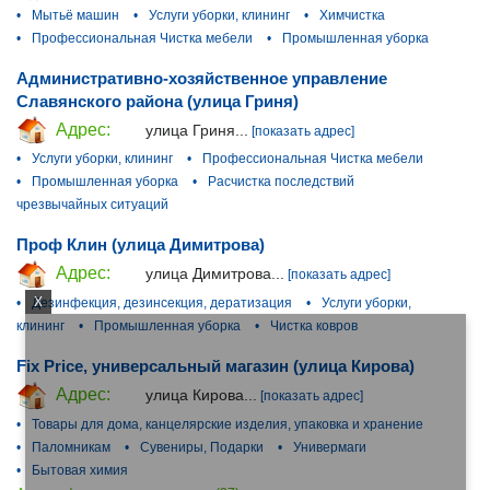
•
Мытьё машин
•
Услуги уборки, клининг
•
Химчистка
•
Профессиональная Чистка мебели
•
Промышленная уборка
Административно-хозяйственное управление
Славянского района (улица Гриня)
Адрес:
улица Гриня...
[показать адрес]
•
Услуги уборки, клининг
•
Профессиональная Чистка мебели
•
Промышленная уборка
•
Расчистка последствий
чрезвычайных ситуаций
Проф Клин (улица Димитрова)
Адрес:
улица Димитрова...
[показать адрес]
X
•
Дезинфекция, дезинсекция, дератизация
•
Услуги уборки,
клининг
•
Промышленная уборка
•
Чистка ковров
Fix Price, универсальный магазин (улица Кирова)
Адрес:
улица Кирова...
[показать адрес]
•
Товары для дома, канцелярские изделия, упаковка и хранение
•
Паломникам
•
Сувениры, Подарки
•
Универмаги
•
Бытовая химия