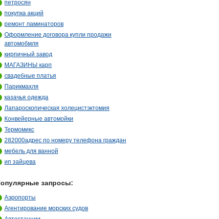
петросян
покупка акций
ремонт ламинаторов
Оформление договора купли продажи
автомобмля
кирпичный завод
МАГАЗИНЫ карп
свадебные платья
Парикмахля
казачья одежда
Лапароскопическая холецистэктомия
Конвейерные автомойки
Термомикс
282000адрес по номеру телефона граждан
мебель для ванной
ип зайцева
опулярные запросы:
Аэропорты
Агентирование морских судов