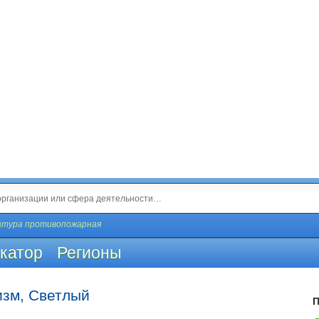
атура противопожарная
катор
Регионы
изм, Светлый
П