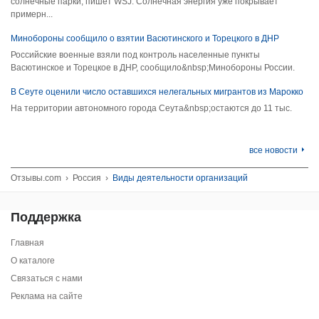
солнечные парки, пишет WSJ. Солнечная энергия уже покрывает
примерн...
Минобороны сообщило о взятии Васютинского и Торецкого в ДНР
Российские военные взяли под контроль населенные пункты
Васютинское и Торецкое в ДНР, сообщило&nbsp;Минобороны России.
В Сеуте оценили число оставшихся нелегальных мигрантов из Марокко
На территории автономного города Сеута&nbsp;остаются до 11 тыс.
все новости
Отзывы.com
›
Россия
›
Виды деятельности организаций
Поддержка
Главная
О каталоге
Связаться с нами
Реклама на сайте