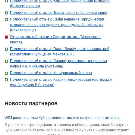
Положительный отзыв о ЮрЛайф, юридическая компания
(Волжская улица)
Положительный отзыв о Терем, строительная компания
Положительный отзыв о Лайф Решение, юридическая
компания по сопровождению процедуры банкротства
(Рахова улица)
Отрицательный отзыв о Озерки, аптека (Московское
шоссе)
Положительный отзыв о Daara Beauty, центр аппаратной
косметологии (улица им. Чехова А.П.)
Положительный отзыв о Линари, пространство красоты
(улица им. Михаила Булгакова)
Положительный отзыв о Копировальный салон
Положительный отзыв о Катрин, кондитерская мастерская
(им. Зарубина В.С. улица)
Новости партнеров
WSJ раскрыла, чем Куба заменяет топливо на фоне энергокризиса
В условиях острого дефицита топлива и общенациональных блэкаутов
Куба увеличила закупки солнечных панелей у Китая и ускоренно строит