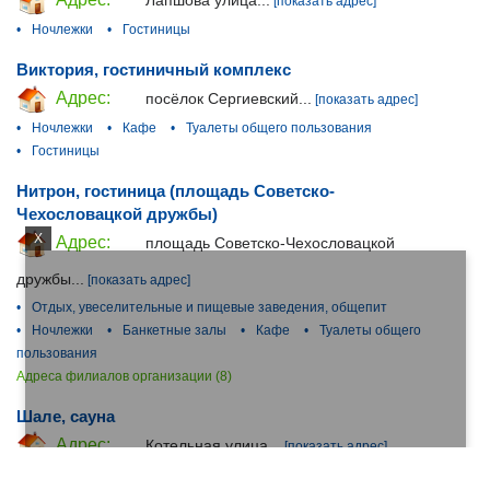
Лапшова улица...
[показать адрес]
•
Ночлежки
•
Гостиницы
Виктория, гостиничный комплекс
Адрес:
посёлок Сергиевский...
[показать адрес]
•
Ночлежки
•
Кафе
•
Туалеты общего пользования
•
Гостиницы
Нитрон, гостиница (площадь Советско-
Чехословацкой дружбы)
X
Адрес:
площадь Советско-Чехословацкой
дружбы...
[показать адрес]
•
Отдых, увеселительные и пищевые заведения, общепит
•
Ночлежки
•
Банкетные залы
•
Кафе
•
Туалеты общего
пользования
Адреса филиалов организации (8)
Шале, сауна
Адрес:
Котельная улица...
[показать адрес]
•
Бани / Сауны
•
Базы отдыха
•
Гостиницы
•
Дома для