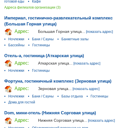
готовой еды
•
Кафе
Адреса филиалов организации (3)
Империал, гостинично-развлекательный комплекс
(Большая Горная улица)
Адрес:
Большая Горная улица...
[показать адрес]
•
Ночлежки
•
Бани / Сауны
•
Банкетные залы
•
Бассейны
•
Гостиницы
Отель-а, гостиница (Аткарская улица)
Адрес:
Аткарская улица...
[показать адрес]
•
Ночлежки
•
Гостиницы
Фортуна, гостиничный комплекс (Зерновая улица)
Адрес:
Зерновая улица...
[показать адрес]
•
Ночлежки
•
Бани / Сауны
•
Базы отдыха
•
Гостиницы
•
Дома для гостей
Dom, мини-отель (Нижняя Сорговая улица)
Адрес:
Нижняя Сорговая улица...
[показать адрес]
•
Ночлежки
•
Обслуживающий персонал на дом