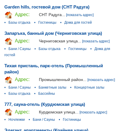
Garden hills, гостевой дом (СНТ Радуга)
Адрес:
СНТ Радуга...
[показать адрес]
•
Базы отдыха
•
Гостиницы
•
Дома для гостей
Запаръка, банный дом (Черниговская улица)
Адрес:
Черниговская улица...
[показать адрес]
•
Бани / Сауны
•
Базы отдыха
•
Гостиницы
•
Дома для
гостей
Тихая пристань, парк-отель (Промышленный
район)
Адрес:
Промышленный район...
[показать адрес]
•
Бани / Сауны
•
Банкетные залы
•
Концертные залы
•
Базы отдыха
•
Бассейны
777, сауна-отель (Курдюмская улица)
Адрес:
Курдюмская улица...
[показать адрес]
•
Ночлежки
•
Бани / Сауны
•
Гостиницы
Элегант, апартаменты (Крайняя улица)