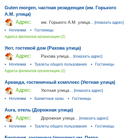
Guten morgen, частная резиденция (им. Горького
А.М. улица)
Адрес:
им. Горького А.М. улица...
[показать адрес]
•
Ночлежки
•
Гостиницы
Адреса филиалов организации (2)
Уют, гостевой дом (Рахова улица)
Адрес:
Рахова улица...
[показать адрес]
•
Ночлежки
•
Туалеты общего пользования
•
Гостиницы
Адреса филиалов организации (2)
Ареанда, гостиничный комплекс (Уютная улица)
Адрес:
Уютная улица...
[показать адрес]
•
Ночлежки
•
Банкетные залы
•
Гостиницы
Aura, отель (Дорожная улица)
Адрес:
Дорожная улица...
[показать адрес]
•
Ночлежки
•
Туалеты общего пользования
•
Гостиницы
Бестужев, гостиница (проспект им. Петра