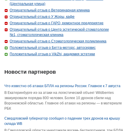
(Центральная улица)
Отрицательный отзыв о Ветеринарная клиника
Отрицательный отзыв о У Жоры, кафе
Отрицательный отзыв о ГАРО, ремонтное предприятие
Отрицательный отзыв о Центр эстетической стоматологии
№1, стоматологическая клиника
Отрицательный отзыв о Стоматологическая поликлиника
Положительный отзыв о Бетта-моторс, автосервис
Положительный отзыв о VikZhi, академия эстетики
Новости партнеров
Что известно об атаках БПЛА на регионы России. Главное к 7 августа
В Екатеринбурге из-за атаки на логистический объект Wildberries
эвакуировали порядка 800 человек. Более 10 дронов сбили над
Воронежской областью. Главное об атаках на регионы — в материале
РБК
Свердловский губернатор сообщил о падении трех дронов на крышу
склада WB
В Свердловской области уничтожили восемь беспилотников, три БПЛА