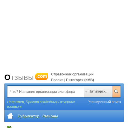
Справочник организаций
Отзывы
.com
Россия | Пятигорск (КМВ)
Пятигорск (КМВ)
Например,
Прокат свадебных / вечерних
Расширенный поиск
платьев
Рубрикатор
Регионы