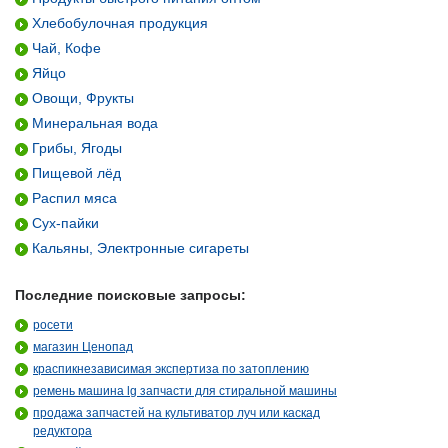
Хлебобулочная продукция
Чай, Кофе
Яйцо
Овощи, Фрукты
Минеральная вода
Грибы, Ягоды
Пищевой лёд
Распил мяса
Сух-пайки
Кальяны, Электронные сигареты
Последние поисковые запросы:
росети
магазин Ценопад
краспикнезависимая экспертиза по затоплению
ремень машина lg запчасти для стиральной машины
продажа запчастей на культиватор луч или каскад
редуктора