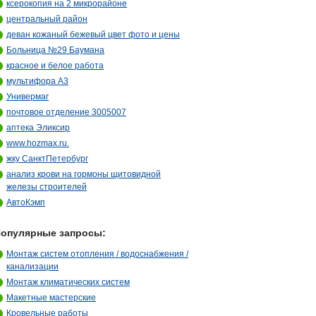
ксерокопия на 2 микрорайоне
центральный район
деван кожаный бежевый цвет фото и цены
Больница №29 Баумана
красное и белое работа
мультифора А3
Универмаг
почтовое отделение 3005007
аптека Эликсир
www.hozmax.ru.
жку СанктПетербург
анализ крови на гормоны щитовидной
железы строителей
АвтоКэмп
опулярные запросы:
Монтаж систем отопления / водоснабжения /
канализации
Монтаж климатических систем
Макетные мастерские
Кровельные работы