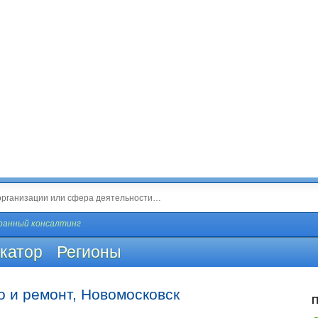
ранный консалтинг
катор
Регионы
о и ремонт, Новомосковск
П