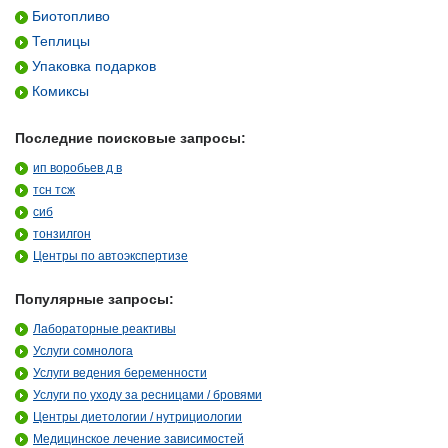
Биотопливо
Теплицы
Упаковка подарков
Комиксы
Последние поисковые запросы:
ип воробьев д в
тсн тсж
сиб
тонзилгон
Центры по автоэкспертизе
Популярные запросы:
Лабораторные реактивы
Услуги сомнолога
Услуги ведения беременности
Услуги по уходу за ресницами / бровями
Центры диетологии / нутрициологии
Медицинское лечение зависимостей