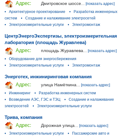
Адрес:
Дмитровское шоссе...
[показать адрес]
•
Архитектурное проектирование
•
Разработка инженерных
систем
•
Создание и налаживание электросетей
•
Электроизмерительные услуги
•
Электромонтаж
ЦентрЭнергоЭкспертизы, электроизмерительная
лаборатория (площадь Журавлева)
Адрес:
площадь Журавлева...
[показать адрес]
•
Оборудование для энергосбережения
•
Электроизмерительные услуги
•
Электромонтаж
Энерготех, инжиниринговая компания
Адрес:
улица Намёткина...
[показать адрес]
•
Инжиниринг
•
Разработка инженерных систем
•
Возведение АЭС, ГЭС и ТЭЦ
•
Создание и налаживание
электросетей
•
Электроизмерительные услуги
Трива, компания
Адрес:
Дорожная улица...
[показать адрес]
•
Электроизмерительные услуги
•
Пассажирские авто и