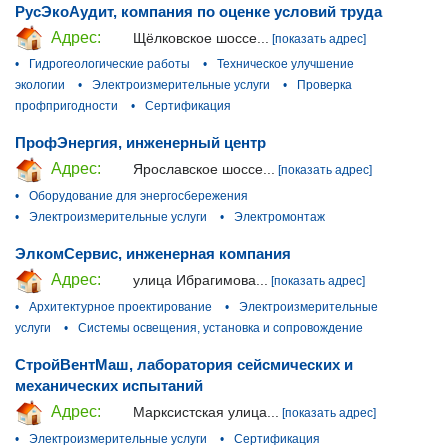
РусЭкоАудит, компания по оценке условий труда
Адрес:
Щёлковское шоссе...
[показать адрес]
•
Гидрогеологические работы
•
Техническое улучшение
экологии
•
Электроизмерительные услуги
•
Проверка
профпригодности
•
Сертификация
ПрофЭнергия, инженерный центр
Адрес:
Ярославское шоссе...
[показать адрес]
•
Оборудование для энергосбережения
•
Электроизмерительные услуги
•
Электромонтаж
ЭлкомСервис, инженерная компания
Адрес:
улица Ибрагимова...
[показать адрес]
•
Архитектурное проектирование
•
Электроизмерительные
услуги
•
Системы освещения, установка и сопровождение
СтройВентМаш, лаборатория сейсмических и
механических испытаний
Адрес:
Марксистская улица...
[показать адрес]
•
Электроизмерительные услуги
•
Сертификация