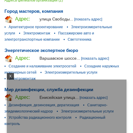
Адреса филиалов организации (2)
Город мастеров, компания
Адрес:
улица Свободы...
[показать адрес]
•
Архитектурное проектирование
•
Электроизмерительные
услуги
•
Электромонтаж
•
Пассажирские авто и
электротранспортные компании
•
Светотехника
Энергетическое экспертное бюро
Адрес:
Варшавское шоссе...
[показать адрес]
•
Создание и налаживание электросетей
•
Созадние наружных
инженерных сетей
•
Электроизмерительные услуги
X
•
Электромонтаж
Мир дезинфекции, служба дезинфекции
Адрес:
Енисейская улица...
[показать адрес]
•
Дезинфекция, дезинсекция, дератизация
•
Санитарно-
эпидемиологический надзор
•
Электроизмерительные услуги
•
Устройства радиационного контроля
•
Радиационный
контроль