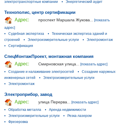
электротранспортные компании
•
Энергетический аудит
Технополис, центр сертификации
Адрес:
проспект Маршала Жукова...
[показать
адрес]
•
Судебная экспертиза
•
Техническая экспертиза зданий и
строений
•
Электроизмерительные услуги
•
Электромонтаж
•
Сертификация
СпецМонтажПроект, монтажная компания
Адрес:
Смирновская улица...
[показать адрес]
•
Создание и налаживание электросетей
•
Созадние наружных
инженерных сетей
•
Электроизмерительные услуги
•
Электромонтаж
Электроприбор, завод
Адрес:
улица Перерва...
[показать адрес]
•
Обработка металла
•
Аренда недвижимости
•
Электроизмерительные услуги
•
Резка лазером
•
Фрезеровка