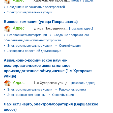
Адрес:
Харьковский проезд...
[показать адрес]
•
Создание и налаживание электросетей
•
Электроизмерительные услуги
Бинкос, компания (улица Покрышкина)
Адрес:
улица Покрышкина...
[показать адрес]
•
Безопасность информации
•
Создание программного
обеспечения для мобильных устройств
•
Электроизмерительные услуги
•
Сертификация
•
Экспертиза проектной документации
Авиационно-космическое научно-
исследовательское испытательное
производственное объединение (1-я Хуторская
улица)
Адрес:
1-я Хуторская улица...
[показать адрес]
•
Электроизмерительные услуги
•
Радиоэлектроника
•
Электронные компоненты
•
Сертификация
ЛабТестЭнерго, электролаборатория (Варшавское
шоссе)