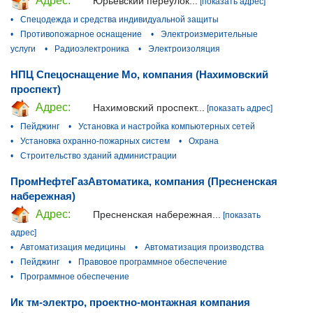
Адрес:
Юрьевский переулок...
[показать адрес]
•
Спецодежда и средства индивидуальной защиты
•
Противопожарное оснащение
•
Электроизмерительные
услуги
•
Радиоэлектроника
•
Электроизоляция
НПЦ Спецоснащение Мо, компания (Нахимовский
проспект)
Адрес:
Нахимовский проспект...
[показать адрес]
•
Пейджинг
•
Установка и настройка компьютерных сетей
•
Установка охранно-пожарных систем
•
Охрана
•
Строительство зданий администрации
ПромНефтеГазАвтоматика, компания (Пресненская
набережная)
Адрес:
Пресненская набережная...
[показать
адрес]
•
Автоматизация медицины
•
Автоматизация производства
•
Пейджинг
•
Правовое программное обеспечение
•
Программное обеспечение
Ик тм-электро, проектно-монтажная компания