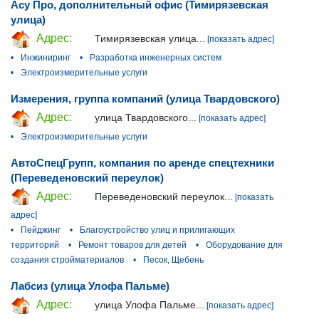
Асу Про, дополнительный офис (Тимирязевская
улица)
Адрес:
Тимирязевская улица...
[показать адрес]
•
Инжиниринг
•
Разработка инженерных систем
•
Электроизмерительные услуги
Измерения, группа компаний (улица Твардовского)
Адрес:
улица Твардовского...
[показать адрес]
•
Электроизмерительные услуги
АвтоСпецГрупп, компания по аренде спецтехники
(Переведеновский переулок)
Адрес:
Переведеновский переулок...
[показать
адрес]
•
Пейджинг
•
Благоустройство улиц и прилигающих
территорий
•
Ремонт товаров для детей
•
Оборудование для
создания стройматериалов
•
Песок, Щебень
Лабсиз (улица Улофа Пальме)
Адрес:
улица Улофа Пальме...
[показать адрес]