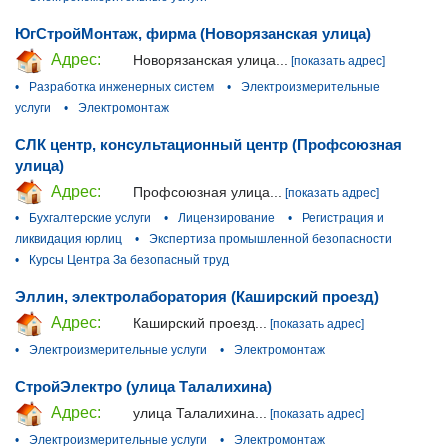
ЮгСтройМонтаж, фирма (Новорязанская улица)
Адрес:
Новорязанская улица...
[показать адрес]
•
Разработка инженерных систем
•
Электроизмерительные
услуги
•
Электромонтаж
СЛК центр, консультационный центр (Профсоюзная
улица)
Адрес:
Профсоюзная улица...
[показать адрес]
•
Бухгалтерские услуги
•
Лицензирование
•
Регистрация и
ликвидация юрлиц
•
Экспертиза промышленной безопасности
•
Курсы Центра За безопасный труд
Эллин, электролаборатория (Каширский проезд)
Адрес:
Каширский проезд...
[показать адрес]
•
Электроизмерительные услуги
•
Электромонтаж
СтройЭлектро (улица Талалихина)
Адрес:
улица Талалихина...
[показать адрес]
•
Электроизмерительные услуги
•
Электромонтаж