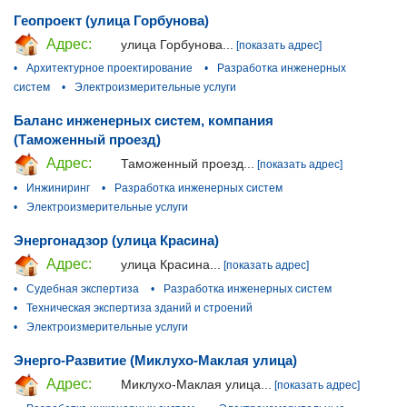
Геопроект (улица Горбунова)
Адрес:
улица Горбунова...
[показать адрес]
•
Архитектурное проектирование
•
Разработка инженерных
систем
•
Электроизмерительные услуги
Баланс инженерных систем, компания
(Таможенный проезд)
Адрес:
Таможенный проезд...
[показать адрес]
•
Инжиниринг
•
Разработка инженерных систем
•
Электроизмерительные услуги
Энергонадзор (улица Красина)
Адрес:
улица Красина...
[показать адрес]
•
Судебная экспертиза
•
Разработка инженерных систем
•
Техническая экспертиза зданий и строений
•
Электроизмерительные услуги
Энерго-Развитие (Миклухо-Маклая улица)
Адрес:
Миклухо-Маклая улица...
[показать адрес]