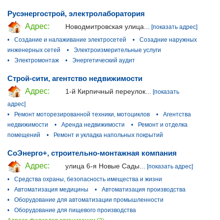
Русэнергострой, электролаборатория
Адрес:
Новодмитровская улица...
[показать адрес]
•
Создание и налаживание электросетей
•
Созадние наружных
инженерных сетей
•
Электроизмерительные услуги
•
Электромонтаж
•
Энергетический аудит
Строй-сити, агентство недвижимости
Адрес:
1-й Кирпичный переулок...
[показать
адрес]
•
Ремонт моторезированной техники, мотоциклов
•
Агентства
недвижимости
•
Аренда недвижимости
•
Ремонт и отделка
помещений
•
Ремонт и укладка напольных покрытий
СоЭнерго+, строительно-монтажная компания
Адрес:
улица 6-я Новые Сады...
[показать адрес]
•
Средства охраны, безопасность имещества и жизни
•
Автоматизация медицины
•
Автоматизация производства
•
Оборудование для автоматизации промышленности
•
Оборудование для пищевого производства