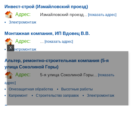
Инвест-строй (Измайловский проезд)
Адрес:
Измайловский проезд...
[показать адрес]
•
Электромонтаж
Монтажная компания, ИП Вдовец В.В.
Адрес:
...
[показать адрес]
X
•
Электромонтаж
Альтер, ремонтно-строительная компания (5-я
улица Соколиной Горы)
Адрес:
5-я улица Соколиной Горы...
[показать
адрес]
•
Огнезащитная обработка
•
Высотные работы
•
Капремонт
•
Строительство заправок
•
Электромонтаж
Электромонтажная компания
Адрес:
...
[показать адрес]
•
Установка охранно-пожарных систем
•
Электромонтаж
Сорс (Ракетный бульвар)