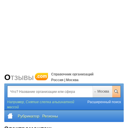
Справочник организаций
Отзывы
.com
Россия | Москва
Москва
Например,
Снятие слепка альгинатной
Расширенный поиск
массой
Рубрикатор
Регионы