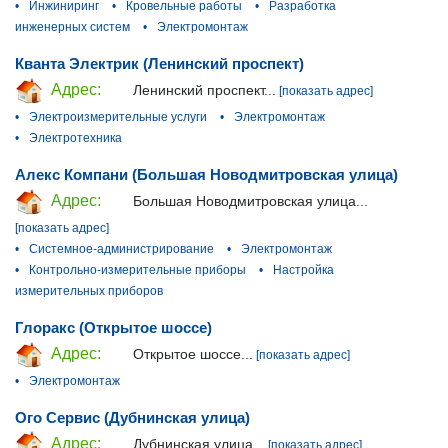
•
Инжиниринг
•
Кровельные работы
•
Разработка
инженерных систем
•
Электромонтаж
Кванта Электрик (Ленинский проспект)
Адрес:
Ленинский проспект...
[показать адрес]
•
Электроизмерительные услуги
•
Электромонтаж
•
Электротехника
Алекс Компани (Большая Новодмитровская улица)
Адрес:
Большая Новодмитровская улица...
[показать адрес]
•
Системное-администрирование
•
Электромонтаж
•
Контрольно-измерительные приборы
•
Настройка
измерительных приборов
Глоракс (Открытое шоссе)
Адрес:
Открытое шоссе...
[показать адрес]
•
Электромонтаж
Ого Сервис (Дубнинская улица)
Адрес:
Дубнинская улица...
[показать адрес]