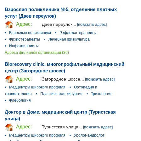
Взрослая поликлиника №5, отделение платных
услуг (Даев переулок)
Адрес:
Даев переулок...
[показать адрес]
•
Взрослые поликлиники
•
Рефлексотерапевты
•
Физиотерапевты
•
Лечебная физкультура
•
Инфекционисты
Адреса филиалов организации (36)
Biorecovery clinic, многопрофильный медицинский
центр (Загородное шоссе)
Адрес:
Загородное шоссе...
[показать адрес]
•
Медцентры широкого профиля
•
Ортопедия и
травматология
•
Пластическая хирургия
•
Трихология
•
Флебология
Доктор в Доме, медицинский центр (Туристская
улица)
Адрес:
Туристская улица...
[показать адрес]
•
Медцентры широкого профиля
•
Уролог-андролог