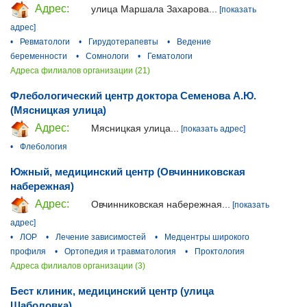
Адрес:
улица Маршала Захарова...
[показать
адрес]
•
Ревматологи
•
Гирудотерапевты
•
Ведение
беременности
•
Сомнологи
•
Гематологи
Адреса филиалов организации (21)
Флебологический центр доктора Семенова А.Ю.
(Мясницкая улица)
Адрес:
Мясницкая улица...
[показать адрес]
•
Флебология
Южный, медицинский центр (Овчинниковская
набережная)
Адрес:
Овчинниковская набережная...
[показать
адрес]
•
ЛОР
•
Лечение зависимостей
•
Медцентры широкого
профиля
•
Ортопедия и травматология
•
Проктология
Адреса филиалов организации (3)
Бест клиник, медицинский центр (улица
Шаболовка)