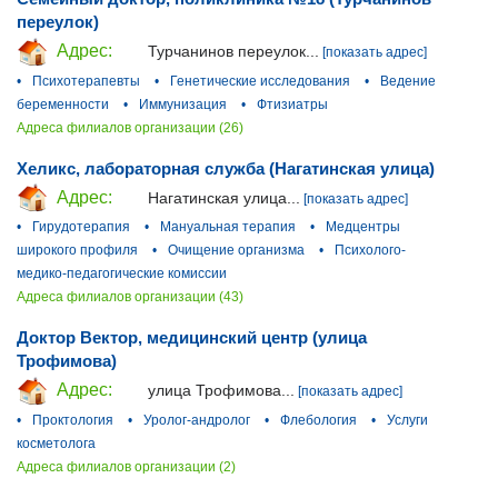
переулок)
Адрес:
Турчанинов переулок...
[показать адрес]
•
Психотерапевты
•
Генетические исследования
•
Ведение
беременности
•
Иммунизация
•
Фтизиатры
Адреса филиалов организации (26)
Хеликс, лабораторная служба (Нагатинская улица)
Адрес:
Нагатинская улица...
[показать адрес]
•
Гирудотерапия
•
Мануальная терапия
•
Медцентры
широкого профиля
•
Очищение организма
•
Психолого-
медико-педагогические комиссии
Адреса филиалов организации (43)
Доктор Вектор, медицинский центр (улица
Трофимова)
Адрес:
улица Трофимова...
[показать адрес]
•
Проктология
•
Уролог-андролог
•
Флебология
•
Услуги
косметолога
Адреса филиалов организации (2)