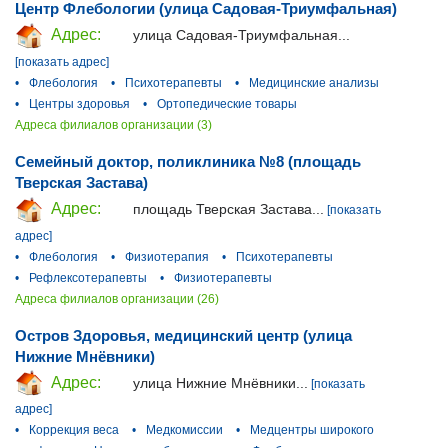
Центр Флебологии (улица Садовая-Триумфальная)
Адрес:
улица Садовая-Триумфальная...
[показать адрес]
•
Флебология
•
Психотерапевты
•
Медицинские анализы
•
Центры здоровья
•
Ортопедические товары
Адреса филиалов организации (3)
Семейный доктор, поликлиника №8 (площадь
Тверская Застава)
Адрес:
площадь Тверская Застава...
[показать
адрес]
•
Флебология
•
Физиотерапия
•
Психотерапевты
•
Рефлексотерапевты
•
Физиотерапевты
Адреса филиалов организации (26)
Остров Здоровья, медицинский центр (улица
Нижние Мнёвники)
Адрес:
улица Нижние Мнёвники...
[показать
адрес]
•
Коррекция веса
•
Медкомиссии
•
Медцентры широкого