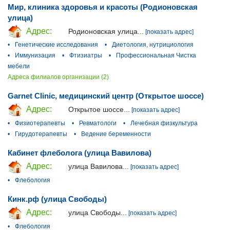
Мир, клиника здоровья и красоты (Родионовская
улица)
Адрес:
Родионовская улица...
[показать адрес]
•
Генетические исследования
•
Диетология, нутрициология
•
Иммунизация
•
Фтизиатры
•
Профессиональная Чистка
мебели
Адреса филиалов организации (2)
Garnet Clinic, медицинский центр (Открытое шоссе)
Адрес:
Открытое шоссе...
[показать адрес]
•
Физиотерапевты
•
Ревматологи
•
Лечебная физкультура
•
Гирудотерапевты
•
Ведение беременности
Кабинет флеболога (улица Вавилова)
Адрес:
улица Вавилова...
[показать адрес]
•
Флебология
Кинк.рф (улица Свободы)
Адрес:
улица Свободы...
[показать адрес]
•
Флебология