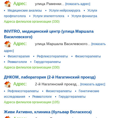
Адрес:
улица Раменки...
[показать адрес]
•
Медицинские анализы
•
Услуги нейрохирурга
•
Услуги
профпатолога
•
Услуги эпилептолога
•
Услуги фониатра
Адреса филиалов организации (330)
INVITRO, медицинский центр (улица Маршала
Василевского)
Адрес:
улица Маршала Василевского...
[показать
адрес]
•
Физиотерапия
•
Рефлексотерапевты
•
Физиотерапевты
•
Ревматологи
•
Гирудотерапевты
Адреса филиалов организации (330)
ДНКОМ, лаборатория (2-й Нагатинский проезд)
Адрес:
2-й Нагатинский проезд...
[показать адрес]
•
Рефлексотерапевты
•
Физиотерапевты
•
Генетические
исследования
•
Ревматологи
•
Гирудотерапевты
Адреса филиалов организации (105)
Живи Активно, клиника (бульвар Веласкеса)