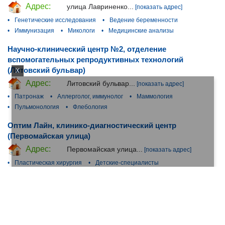
Адрес:
улица Лавриненко...
[показать адрес]
•
Генетические исследования
•
Ведение беременности
•
Иммунизация
•
Микологи
•
Медицинские анализы
Научно-клинический центр №2, отделение
вспомогательных репродуктивных технологий
(Литовский бульвар)
X
Адрес:
Литовский бульвар...
[показать адрес]
•
Патронаж
•
Аллерголог, иммунолог
•
Маммология
•
Пульмонология
•
Флебология
Оптим Лайн, клинико-диагностический центр
(Первомайская улица)
Адрес:
Первомайская улица...
[показать адрес]
•
Пластическая хирургия
•
Детские-специалисты
•
Маммология
•
Флебология
•
Эндокринология
Медси, сеть медицинских центров (улица
Федосьино)
Адрес:
улица Федосьино...
[показать адрес]