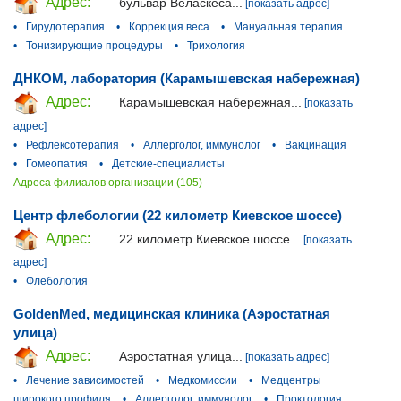
Адрес:
бульвар Веласкеса...
[показать адрес]
•
Гирудотерапия
•
Коррекция веса
•
Мануальная терапия
•
Тонизирующие процедуры
•
Трихология
ДНКОМ, лаборатория (Карамышевская набережная)
Адрес:
Карамышевская набережная...
[показать
адрес]
•
Рефлексотерапия
•
Аллерголог, иммунолог
•
Вакцинация
•
Гомеопатия
•
Детские-специалисты
Адреса филиалов организации (105)
Центр флебологии (22 километр Киевское шоссе)
Адрес:
22 километр Киевское шоссе...
[показать
адрес]
•
Флебология
GoldenMed, медицинская клиника (Аэростатная
улица)
Адрес:
Аэростатная улица...
[показать адрес]
•
Лечение зависимостей
•
Медкомиссии
•
Медцентры
широкого профиля
•
Аллерголог, иммунолог
•
Проктология