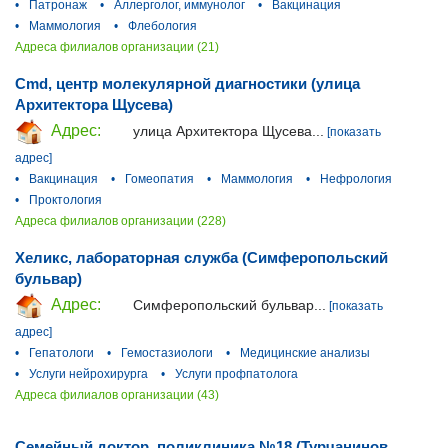
•
Патронаж
•
Аллерголог, иммунолог
•
Вакцинация
•
Маммология
•
Флебология
Адреса филиалов организации (21)
Cmd, центр молекулярной диагностики (улица
Архитектора Щусева)
Адрес:
улица Архитектора Щусева...
[показать
адрес]
•
Вакцинация
•
Гомеопатия
•
Маммология
•
Нефрология
•
Проктология
Адреса филиалов организации (228)
Хеликс, лабораторная служба (Симферопольский
бульвар)
Адрес:
Симферопольский бульвар...
[показать
адрес]
•
Гепатологи
•
Гемостазиологи
•
Медицинские анализы
•
Услуги нейрохирурга
•
Услуги профпатолога
Адреса филиалов организации (43)
Семейный доктор, поликлиника №18 (Турчанинов