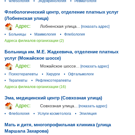
•
Флебология
•
Эндокринология
•
Ревматологи
Флебологический центр, отделение платных услуг
(Лобненская улица)
Адрес:
Лобненская улица...
[показать адрес]
•
Больницы
•
Маммология
•
Флебология
Адреса филиалов организации (2)
Больница им. М.Е. Жадкевича, отделение платных
услуг (Можайское шоссе)
Адрес:
Можайское шоссе...
[показать адрес]
•
Психотерапевты
•
Хирурги
•
Офтальмологи
•
Терапевты
•
Рефлексотерапевты
Адреса филиалов организации (16)
Эма, медицинский центр (Совхозная улица)
Адрес:
Совхозная улица...
[показать адрес]
•
Флебология
•
Услуги косметолога
•
Эпиляция
Мать и дитя, многопрофильная клиника (улица
Маршала Захарова)