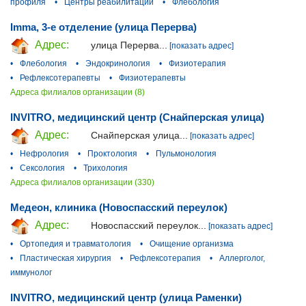
профиля
•
Центры реабилитации
•
Флебология
Imma, 3-е отделение (улица Перерва)
Адрес:
улица Перерва...
[показать адрес]
•
Флебология
•
Эндокринология
•
Физиотерапия
•
Рефлексотерапевты
•
Физиотерапевты
Адреса филиалов организации (8)
INVITRO, медицинский центр (Снайперская улица)
Адрес:
Снайперская улица...
[показать адрес]
•
Нефрология
•
Проктология
•
Пульмонология
•
Сексология
•
Трихология
Адреса филиалов организации (330)
Медеон, клиника (Новоспасский переулок)
Адрес:
Новоспасский переулок...
[показать адрес]
•
Ортопедия и травматология
•
Очищение организма
•
Пластическая хирургия
•
Рефлексотерапия
•
Аллерголог,
иммунолог
INVITRO, медицинский центр (улица Раменки)