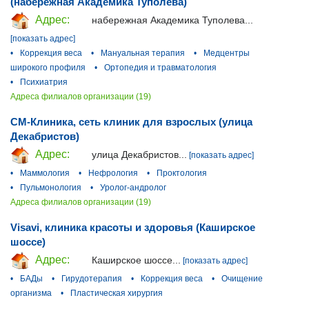
(набережная Академика Туполева)
Адрес:
набережная Академика Туполева...
[показать адрес]
•
Коррекция веса
•
Мануальная терапия
•
Медцентры
широкого профиля
•
Ортопедия и травматология
•
Психиатрия
Адреса филиалов организации (19)
СМ-Клиника, сеть клиник для взрослых (улица
Декабристов)
Адрес:
улица Декабристов...
[показать адрес]
•
Маммология
•
Нефрология
•
Проктология
•
Пульмонология
•
Уролог-андролог
Адреса филиалов организации (19)
Visavi, клиника красоты и здоровья (Каширское
шоссе)
Адрес:
Каширское шоссе...
[показать адрес]
•
БАДы
•
Гирудотерапия
•
Коррекция веса
•
Очищение
организма
•
Пластическая хирургия