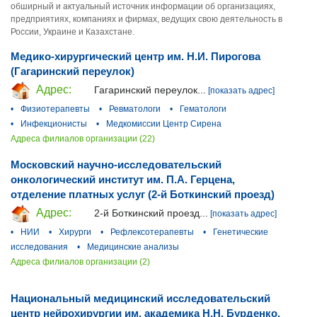
обширный и актуальный источник информации об организациях,
предприятиях, компаниях и фирмах, ведущих свою деятельность в
России, Украине и Казахстане.
Медико-хирургический центр им. Н.И. Пирогова
(Гагаринский переулок)
Адрес:
Гагаринский переулок...
[показать адрес]
•
Физиотерапевты
•
Ревматологи
•
Гематологи
•
Инфекционисты
•
Медкомиссии Центр Сирена
Адреса филиалов организации (22)
Московский научно-исследовательский
онкологический институт им. П.А. Герцена,
отделение платных услуг (2-й Боткинский проезд)
Адрес:
2-й Боткинский проезд...
[показать адрес]
•
НИИ
•
Хирурги
•
Рефлексотерапевты
•
Генетические
исследования
•
Медицинские анализы
Адреса филиалов организации (2)
Национальный медицинский исследовательский
центр нейрохирургии им. академика Н.Н. Бурденко,