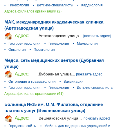
•
Гинекология
•
Детские-специалисты
•
Кардиология
Адреса филиалов организации (2)
МАК, международная академическая клиника
(Автозаводская улица)
Адрес:
Автозаводская улица...
[показать адрес]
•
Гастроэнтерология
•
Гинекология
•
Маммология
•
Онкология
•
Проктология
Медси, сеть медицинских центров (Дубравная
улица)
Адрес:
Дубравная улица...
[показать адрес]
•
Ортопедия и травматология
•
Вакцинация
•
Гастроэнтерология
•
Гинекология
•
Детские-специалисты
Адреса филиалов организации (61)
Больница №15 им. О.М. Филатова, отделение
платных услуг (Вешняковская улица)
Адрес:
Вешняковская улица...
[показать адрес]
•
Городские сайты
•
Мебель для медицинских учреждений и