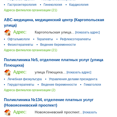
•
Гастроэнтерология
•
Гинекология
•
Кардиология
Адреса филиалов организации (21)
ABC-медицина, медицинский центр (Каргопольская
улица)
Адрес:
Каргопольская улица...
[показать адрес]
•
Офтальмологи
•
Терапевты
•
Рефлексотерапевты
•
Физиотерапевты
•
Ведение беременности
Адреса филиалов организации (21)
Поликлиника №5, отделение платных услуг (улица
Плющиха)
Адрес:
улица Плющиха...
[показать адрес]
•
Лечебная физкультура
•
Управления делами президента
•
Гирудотерапевты
•
Ведение беременности
•
Гематологи
Адреса филиалов организации (2)
Поликлиника №134, отделение платных услуг
(Новоясеневский проспект)
Адрес:
Новоясеневский проспект...
[показать