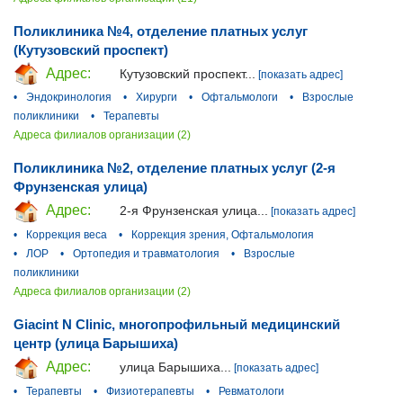
Поликлиника №4, отделение платных услуг
(Кутузовский проспект)
Адрес:
Кутузовский проспект...
[показать адрес]
•
Эндокринология
•
Хирурги
•
Офтальмологи
•
Взрослые
поликлиники
•
Терапевты
Адреса филиалов организации (2)
Поликлиника №2, отделение платных услуг (2-я
Фрунзенская улица)
Адрес:
2-я Фрунзенская улица...
[показать адрес]
•
Коррекция веса
•
Коррекция зрения, Офтальмология
•
ЛОР
•
Ортопедия и травматология
•
Взрослые
поликлиники
Адреса филиалов организации (2)
Giacint N Clinic, многопрофильный медицинский
центр (улица Барышиха)
Адрес:
улица Барышиха...
[показать адрес]
•
Терапевты
•
Физиотерапевты
•
Ревматологи