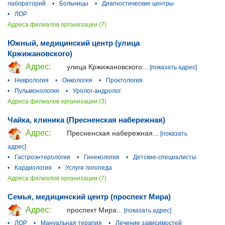
лабораторий
•
Больницы
•
Диагностические центры
•
ЛОР
Адреса филиалов организации (7)
Южный, медицинский центр (улица
Кржижановского)
Адрес:
улица Кржижановского...
[показать адрес]
•
Неврология
•
Онкология
•
Проктология
•
Пульмонология
•
Уролог-андролог
Адреса филиалов организации (3)
Чайка, клиника (Пресненская набережная)
Адрес:
Пресненская набережная...
[показать
адрес]
•
Гастроэнтерология
•
Гинекология
•
Детские-специалисты
•
Кардиология
•
Услуги логопеда
Адреса филиалов организации (7)
Семья, медицинский центр (проспект Мира)
Адрес:
проспект Мира...
[показать адрес]
•
ЛОР
•
Мануальная терапия
•
Лечение зависимостей