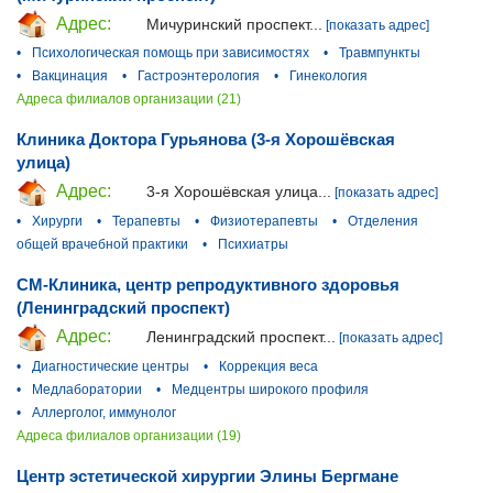
Адрес:
Мичуринский проспект...
[показать адрес]
•
Психологическая помощь при зависимостях
•
Травмпункты
•
Вакцинация
•
Гастроэнтерология
•
Гинекология
Адреса филиалов организации (21)
Клиника Доктора Гурьянова (3-я Хорошёвская
улица)
Адрес:
3-я Хорошёвская улица...
[показать адрес]
•
Хирурги
•
Терапевты
•
Физиотерапевты
•
Отделения
общей врачебной практики
•
Психиатры
СМ-Клиника, центр репродуктивного здоровья
(Ленинградский проспект)
Адрес:
Ленинградский проспект...
[показать адрес]
•
Диагностические центры
•
Коррекция веса
•
Медлаборатории
•
Медцентры широкого профиля
•
Аллерголог, иммунолог
Адреса филиалов организации (19)
Центр эстетической хирургии Элины Бергмане