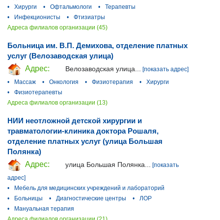
•
Хирурги
•
Офтальмологи
•
Терапевты
•
Инфекционисты
•
Фтизиатры
Адреса филиалов организации (45)
Больница им. В.П. Демихова, отделение платных
услуг (Велозаводская улица)
Адрес:
Велозаводская улица...
[показать адрес]
•
Массаж
•
Онкология
•
Физиотерапия
•
Хирурги
•
Физиотерапевты
Адреса филиалов организации (13)
НИИ неотложной детской хирургии и
травматологии-клиника доктора Рошаля,
отделение платных услуг (улица Большая
Полянка)
Адрес:
улица Большая Полянка...
[показать
адрес]
•
Мебель для медицинских учреждений и лабораторий
•
Больницы
•
Диагностические центры
•
ЛОР
•
Мануальная терапия
Адреса филиалов организации (21)