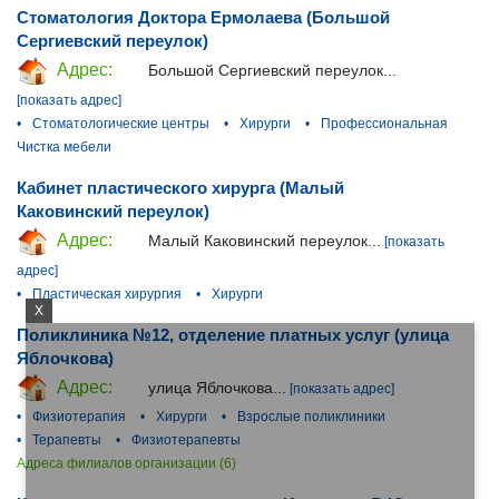
Стоматология Доктора Ермолаева (Большой
Сергиевский переулок)
Адрес:
Большой Сергиевский переулок...
[показать адрес]
•
Стоматологические центры
•
Хирурги
•
Профессиональная
Чистка мебели
Кабинет пластического хирурга (Малый
Каковинский переулок)
Адрес:
Малый Каковинский переулок...
[показать
адрес]
•
Пластическая хирургия
•
Хирурги
X
Поликлиника №12, отделение платных услуг (улица
Яблочкова)
Адрес:
улица Яблочкова...
[показать адрес]
•
Физиотерапия
•
Хирурги
•
Взрослые поликлиники
•
Терапевты
•
Физиотерапевты
Адреса филиалов организации (6)