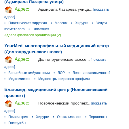
(Адмирала Лазарева улица)
Адрес:
Адмирала Лазарева улица...
[показать
адрес]
•
Пластическая хирургия
•
Массаж
•
Хирурги
•
Услуги
косметолога
•
Эпиляция
Адреса филиалов организации (2)
YourMed, многопрофильный медицинский центр
(Долгопрудненское шоссе)
Адрес:
Долгопрудненское шоссе...
[показать
адрес]
•
Врачебные амбулатории
•
ЛОР
•
Лечение зависимостей
•
Медкомиссии
•
Медцентры широкого профиля
Благомед, медицинский центр (Новоясеневский
проспект)
Адрес:
Новоясеневский проспект...
[показать
адрес]
•
Психиатрия
•
Хирурги
•
Офтальмологи
•
Терапевты
•
Госслужбы