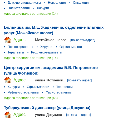
•
Детские-специалисты
•
Неврология
•
Онкология
•
Физиотерапия
•
Хирурги
Адреса филиалов организации (14)
Больница им. М.Е. Жадкевича, отделение платных
услуг (Можайское шоссе)
Адрес:
Можайское шоссе...
[показать адрес]
•
Психотерапевты
•
Хирурги
•
Офтальмологи
•
Терапевты
•
Рефлексотерапевты
Адреса филиалов организации (16)
Центр хирургии им. академика Б.В. Петровского
(улица Фотиевой)
Адрес:
улица Фотиевой...
[показать адрес]
•
Хирурги
•
Офтальмологи
•
Терапевты
•
Рефлексотерапевты
•
Физиотерапевты
Адреса филиалов организации (48)
Туберкулезный диспансер (улица Докукина)
Адрес:
улица Докукина...
[показать адрес]