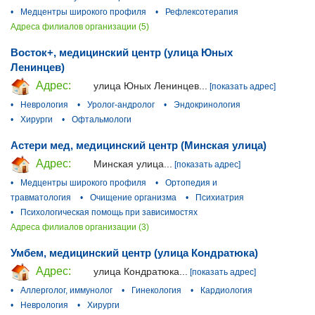
•
Медцентры широкого профиля
•
Рефлексотерапия
Адреса филиалов организации (5)
Восток+, медицинский центр (улица Юных
Ленинцев)
Адрес:
улица Юных Ленинцев...
[показать адрес]
•
Неврология
•
Уролог-андролог
•
Эндокринология
•
Хирурги
•
Офтальмологи
Астери мед, медицинский центр (Минская улица)
Адрес:
Минская улица...
[показать адрес]
•
Медцентры широкого профиля
•
Ортопедия и
травматология
•
Очищение организма
•
Психиатрия
•
Психологическая помощь при зависимостях
Адреса филиалов организации (3)
Умбем, медицинский центр (улица Кондратюка)
Адрес:
улица Кондратюка...
[показать адрес]
•
Аллерголог, иммунолог
•
Гинекология
•
Кардиология
•
Неврология
•
Хирурги