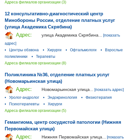
Адреса филиалов организации (3)
12 консультативно-диагностический центр
Минобороны России, отделение платных услуг
(улица Академика Скрябина)
Адрес:
улица Академика Скрябина...
[показать
адрес]
•
Центры обзвона
•
Хирурги
•
Офтальмологи
•
Взрослые
поликлиники
•
Терапевты
Адреса филиалов организации (8)
Поликлиника №36, отделение платных услуг
(Новомарьинская улица)
Адрес:
Новомарьинская улица...
[показать адрес]
•
Уролог-андролог
•
Эндокринология
•
Физиотерапия
•
Психотерапевты
•
Хирурги
Адреса филиалов организации (5)
Гемангиома, центр сосудистой патологии (Нижняя
Первомайская улица)
Адрес:
Нижняя Первомайская улица...
[показать