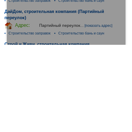
•
Строительство заправок
•
Строительство бань и саун
ДайДом, строительная компания (Партийный
переулок)
Адрес:
Партийный переулок...
[показать адрес]
•
Строительство заправок
•
Строительство бань и саун
Строй и Живи, строительная компания
(Ярославское шоссе)
Адрес:
Ярославское шоссе...
[показать адрес]
•
Строительство заправок
•
Строительство бань и саун
Адреса филиалов организации (3)
Студия дизайна Лианны Суворовой (переулок
Сивцев Вражек)
Адрес:
переулок Сивцев Вражек...
[показать
адрес]
•
Архитектурное проектирование
•
Интерьерный дизайн
•
Ландшафтный дизайн
•
Строительство заправок
•
Строительство бань и саун