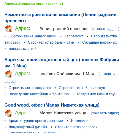
Адреса филиалов организации (2)
Ремонтно-строительная компания (Ленинградский
проспект)
Адрес:
Ленинградский проспект...
[показать адрес]
•
Обслуживание канализации
•
Капремонт
•
Строительство
заправок
•
Строительство бань и саун
•
Созадние наружных
инженерных сетей
Superspa, производственный цех (посёлок Фабрики
им. 1 Мая)
Адрес:
посёлок Фабрики им. 1 Мая...
[показать
адрес]
•
Строительство заправок
•
Строительство бань и саун
•
Возведение бассейнов и фонтанов
•
Товары для бань и саун
Good wood, офис (Малая Никитская улица)
Адрес:
Малая Никитская улица...
[показать адрес]
•
Архитектурное проектирование
•
Инжиниринг
•
Ландшафтный дизайн
•
Строительство заправок