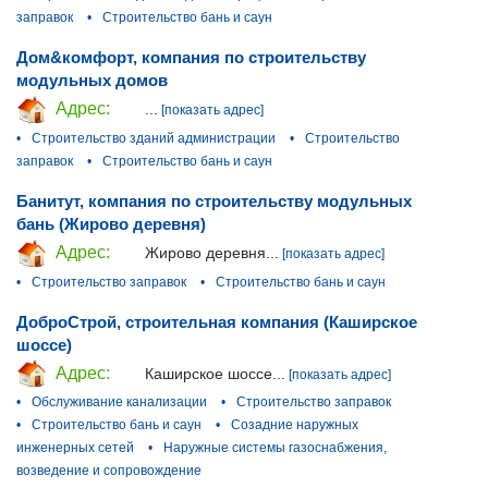
заправок
•
Строительство бань и саун
Дом&комфорт, компания по строительству
модульных домов
Адрес:
...
[показать адрес]
•
Строительство зданий администрации
•
Строительство
заправок
•
Строительство бань и саун
Банитут, компания по строительству модульных
бань (Жирово деревня)
Адрес:
Жирово деревня...
[показать адрес]
•
Строительство заправок
•
Строительство бань и саун
ДоброСтрой, строительная компания (Каширское
шоссе)
Адрес:
Каширское шоссе...
[показать адрес]
•
Обслуживание канализации
•
Строительство заправок
•
Строительство бань и саун
•
Созадние наружных
инженерных сетей
•
Наружные системы газоснабжения,
возведение и сопровождение