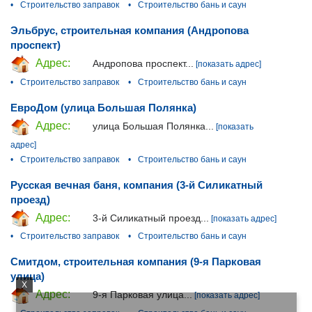
•
Строительство заправок
•
Строительство бань и саун
Эльбрус, строительная компания (Андропова
проспект)
Адрес:
Андропова проспект...
[показать адрес]
•
Строительство заправок
•
Строительство бань и саун
ЕвроДом (улица Большая Полянка)
Адрес:
улица Большая Полянка...
[показать
адрес]
•
Строительство заправок
•
Строительство бань и саун
Русская вечная баня, компания (3-й Силикатный
проезд)
Адрес:
3-й Силикатный проезд...
[показать адрес]
•
Строительство заправок
•
Строительство бань и саун
Смитдом, строительная компания (9-я Парковая
улица)
X
Адрес:
9-я Парковая улица...
[показать адрес]