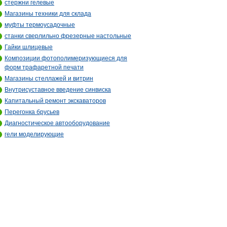
стержни гелевые
Магазины техники для склада
муфты термоусадочные
станки сверлильно фрезерные настольные
Гайки шлицевые
Композиции фотополимеризующиеся для
форм трафаретной печати
Магазины стеллажей и витрин
Внутрисуставное введение синвиска
Капитальный ремонт экскаваторов
Перегонка брусьев
Диагностическое автооборудование
гели моделирующие