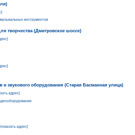
ели)
с]
 музыкальных инструментов
для творчества (Дмитровское шоссе)
дрес]
дрес]
в и звукового оборудования (Старая Басманная улица)
азать адрес]
видеооборудование
[показать адрес]