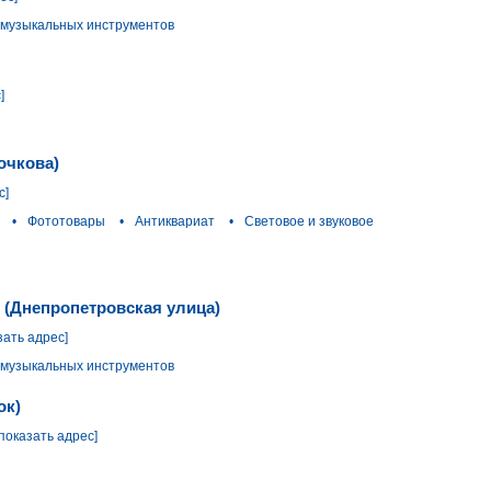
 музыкальных инструментов
]
очкова)
с]
•
Фототовары
•
Антиквариат
•
Световое и звуковое
 (Днепропетровская улица)
зать адрес]
 музыкальных инструментов
ок)
[показать адрес]