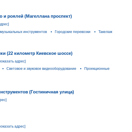
о и роялей (Магеллана проспект)
адрес]
 музыкальных инструментов
•
Городские перевозки
•
Такелаж
ики (22 километр Киевское шоссе)
показать адрес]
•
Световое и звуковое видеооборудование
•
Проекционные
нструментов (Гостиничная улица)
рес]
показать адрес]