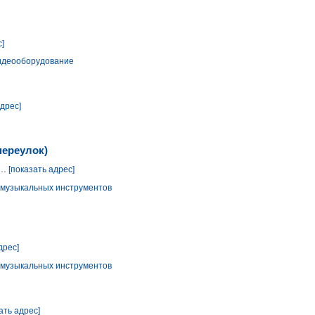
с]
видеооборудование
адрес]
переулок)
..
[показать адрес]
 музыкальных инструментов
дрес]
 музыкальных инструментов
ать адрес]