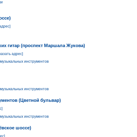
ки
оссе)
адрес]
ких гитар (проспект Маршала Жукова)
казать адрес]
 музыкальных инструментов
 музыкальных инструментов
ументов (Цветной бульвар)
с]
 музыкальных инструментов
ёвское шоссе)
ес]