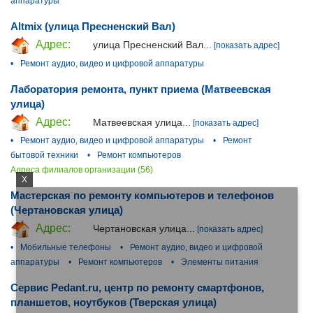
аппаратуры
Altmix (улица Пресненский Вал)
Адрес:
улица Пресненский Вал...
[показать адрес]
•
Ремонт аудио, видео и цифровой аппаратуры
Лаборатория ремонта, пункт приема (Матвеевская
улица)
Адрес:
Матвеевская улица...
[показать адрес]
•
Ремонт аудио, видео и цифровой аппаратуры
•
Ремонт
бытовой техники
•
Ремонт компьютеров
Адреса филиалов организации (56)
X
Мастерская по ремонту компьютеров и телефонов
(Чертановская улица)
Адрес:
Чертановская улица...
[показать адрес]
•
Мобильные телефоны
•
Ремонт аудио, видео и цифровой
аппаратуры
•
Ремонт компьютеров
•
Элементы питания
Сервис Pedant.ru, центр по ремонту смартфонов,
планшетов, ноутбуков (Тверская улица)