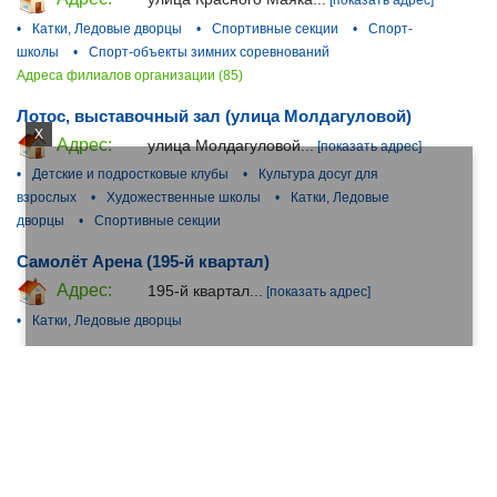
•
Катки, Ледовые дворцы
•
Спортивные секции
•
Спорт-
школы
•
Спорт-объекты зимних соревнований
Адреса филиалов организации (85)
Лотос, выставочный зал (улица Молдагуловой)
X
Адрес:
улица Молдагуловой...
[показать адрес]
•
Детские и подростковые клубы
•
Культура досуг для
взрослых
•
Художественные школы
•
Катки, Ледовые
дворцы
•
Спортивные секции
Самолёт Арена (195-й квартал)
Адрес:
195-й квартал...
[показать адрес]
•
Катки, Ледовые дворцы
Арена Восток, спортивный комплекс (шоссе
Энтузиастов)
Адрес:
шоссе Энтузиастов...
[показать адрес]
•
Катки, Ледовые дворцы
•
Спортивные секции
•
Аренда
спортивных площадок
Адреса филиалов организации (2)