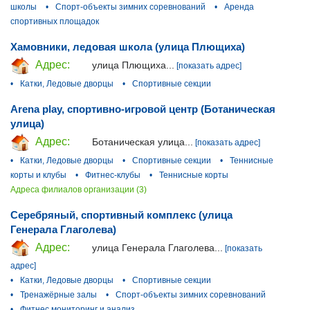
школы
•
Спорт-объекты зимних соревнований
•
Аренда
спортивных площадок
Хамовники, ледовая школа (улица Плющиха)
Адрес:
улица Плющиха...
[показать адрес]
•
Катки, Ледовые дворцы
•
Спортивные секции
Arena play, спортивно-игровой центр (Ботаническая
улица)
Адрес:
Ботаническая улица...
[показать адрес]
•
Катки, Ледовые дворцы
•
Спортивные секции
•
Теннисные
корты и клубы
•
Фитнес-клубы
•
Теннисные корты
Адреса филиалов организации (3)
Серебряный, спортивный комплекс (улица
Генерала Глаголева)
Адрес:
улица Генерала Глаголева...
[показать
адрес]
•
Катки, Ледовые дворцы
•
Спортивные секции
•
Тренажёрные залы
•
Спорт-объекты зимних соревнований
•
Фитнес мониторинг и анализ