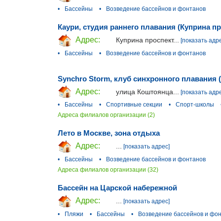
•
Бассейны
•
Возведение бассейнов и фонтанов
Каури, студия раннего плавания (Куприна пр
Адрес:
Куприна проспект...
[показать адр
•
Бассейны
•
Возведение бассейнов и фонтанов
Synchro Storm, клуб синхронного плавания 
Адрес:
улица Коштоянца...
[показать адр
•
Бассейны
•
Спортивные секции
•
Спорт-школы
Адреса филиалов организации (2)
Лето в Москве, зона отдыха
Адрес:
...
[показать адрес]
•
Бассейны
•
Возведение бассейнов и фонтанов
Адреса филиалов организации (32)
Бассейн на Царской набережной
Адрес:
...
[показать адрес]
•
Пляжи
•
Бассейны
•
Возведение бассейнов и фо