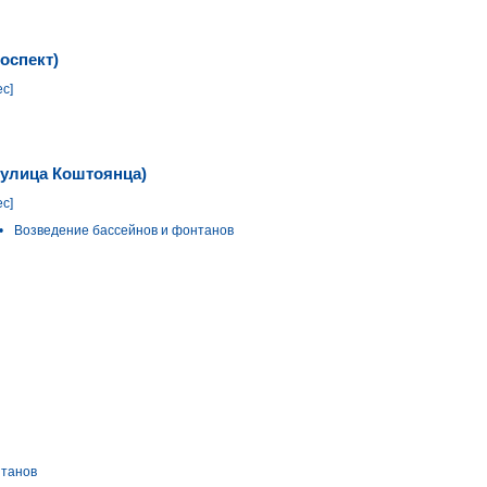
оспект)
ес]
(улица Коштоянца)
ес]
•
Возведение бассейнов и фонтанов
нтанов