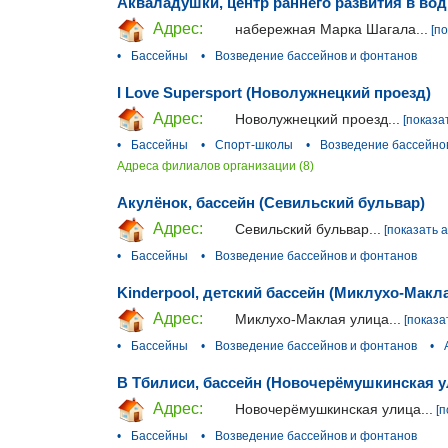
Акваладушки, центр раннего развития в во
Адрес:
набережная Марка Шагала...
[п
•
Бассейны
•
Возведение бассейнов и фонтанов
I Love Supersport (Новолужнецкий проезд)
Адрес:
Новолужнецкий проезд...
[показа
•
Бассейны
•
Спорт-школы
•
Возведение бассейно
Адреса филиалов организации (8)
Акулёнок, бассейн (Севильский бульвар)
Адрес:
Севильский бульвар...
[показать 
•
Бассейны
•
Возведение бассейнов и фонтанов
Kinderpool, детский бассейн (Миклухо-Макл
Адрес:
Миклухо-Маклая улица...
[показа
•
Бассейны
•
Возведение бассейнов и фонтанов
•
В Тбилиси, бассейн (Новочерёмушкинская у
Адрес:
Новочерёмушкинская улица...
[п
•
Бассейны
•
Возведение бассейнов и фонтанов