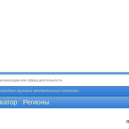
ародные грузовые автомобильные перевозки
катор
Регионы
П