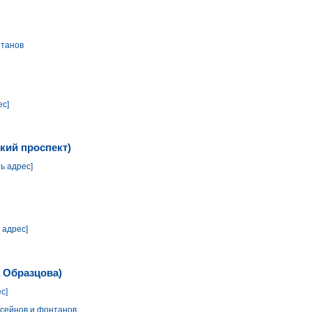
нтанов
ес]
кий проспект)
ь адрес]
 адрес]
 Образцова)
с]
сейнов и фонтанов