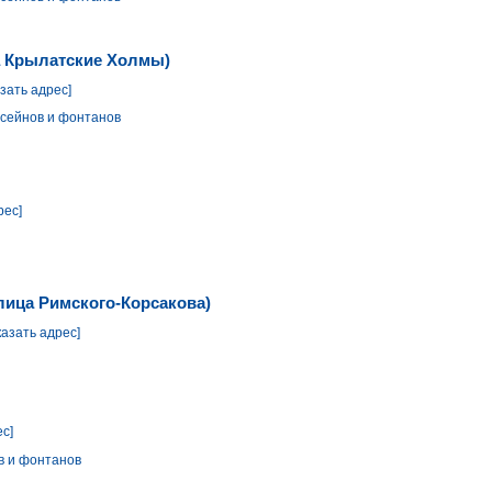
а Крылатские Холмы)
азать адрес]
сейнов и фонтанов
рес]
улица Римского-Корсакова)
казать адрес]
ес]
в и фонтанов