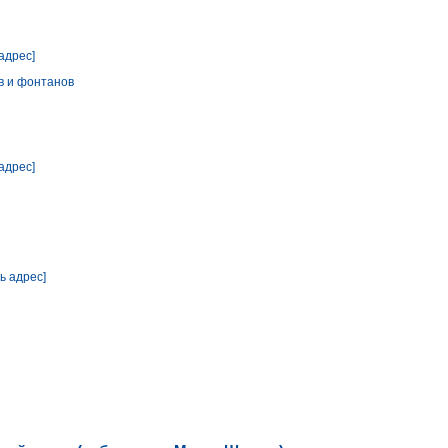
адрес]
в и фонтанов
адрес]
ь адрес]