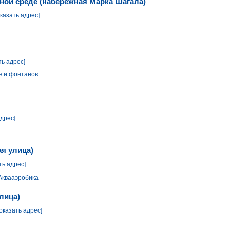
дной среде (набережная Марка Шагала)
оказать адрес]
ть адрес]
в и фонтанов
адрес]
ая улица)
ть адрес]
Аквааэробика
лица)
оказать адрес]