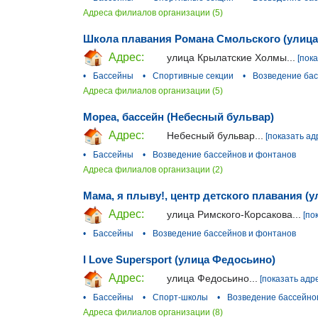
Адреса филиалов организации (5)
Школа плавания Романа Смольского (улиц
Адрес:
улица Крылатские Холмы...
[пок
•
Бассейны
•
Спортивные секции
•
Возведение бас
Адреса филиалов организации (5)
Мореа, бассейн (Небесный бульвар)
Адрес:
Небесный бульвар...
[показать ад
•
Бассейны
•
Возведение бассейнов и фонтанов
Адреса филиалов организации (2)
Мама, я плыву!, центр детского плавания (
Адрес:
улица Римского-Корсакова...
[по
•
Бассейны
•
Возведение бассейнов и фонтанов
I Love Supersport (улица Федосьино)
Адрес:
улица Федосьино...
[показать адр
•
Бассейны
•
Спорт-школы
•
Возведение бассейно
Адреса филиалов организации (8)