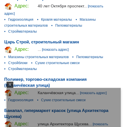
Адрес:
40 лет Октября проспект...
[показать
адрес]
•
Гидроизоляция
•
Кровля материалы
•
Магазины
строительных материалов
•
Пиломатериалы
•
Стройматериалы
Царь Строй, строительный магазин
Адрес:
...
[показать адрес]
•
Магазины строительных материалов
•
Пиломатериалы
•
Стройблоки
•
Сухие строительные смеси
•
Стройматериалы
Полимер, торгово-складская компания
(Каланчёвская улица)
X
Адрес:
Каланчёвская улица...
[показать адрес]
•
Гидроизоляция
•
Сухие строительные смеси
Банапал, гипермаркет красок (улица Архитектора
Щусева)
Адрес:
улица Архитектора Щусева...
[показать