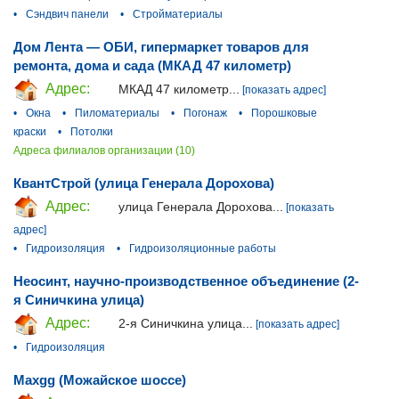
•
Сэндвич панели
•
Стройматериалы
Дом Лента — ОБИ, гипермаркет товаров для
ремонта, дома и сада (МКАД 47 километр)
Адрес:
МКАД 47 километр...
[показать адрес]
•
Окна
•
Пиломатериалы
•
Погонаж
•
Порошковые
краски
•
Потолки
Адреса филиалов организации (10)
КвантСтрой (улица Генерала Дорохова)
Адрес:
улица Генерала Дорохова...
[показать
адрес]
•
Гидроизоляция
•
Гидроизоляционные работы
Неосинт, научно-производственное объединение (2-
я Синичкина улица)
Адрес:
2-я Синичкина улица...
[показать адрес]
•
Гидроизоляция
Maxgg (Можайское шоссе)