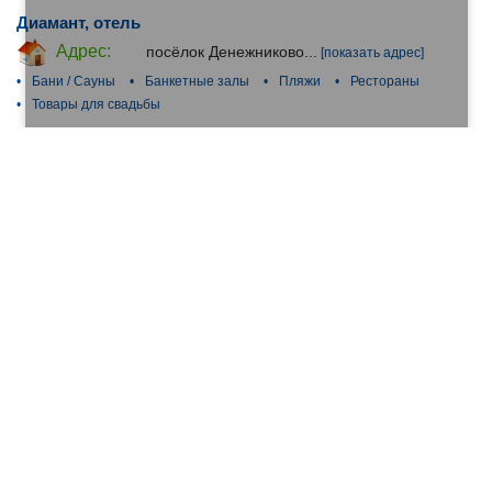
Диамант, отель
Адрес:
посёлок Денежниково...
[показать адрес]
•
Бани / Сауны
•
Банкетные залы
•
Пляжи
•
Рестораны
•
Товары для свадьбы
Березы парк, банкетная площадка
Адрес:
...
[показать адрес]
•
Товары для свадьбы
•
Киоски и магазины быстрого питания
•
Бассейны
•
Возведение бассейнов и фонтанов
•
Возведениео и установка бассейнов и аквапарков
Александръ, загородный клуб
Адрес:
Лесная улица...
[показать адрес]
•
Доставка готовой еды
•
Рестораны
•
Базы отдыха
•
Гостиницы
•
Лыжные комплексы и базы
Костин двор, конеферма
Адрес:
деревня Сенькино-Секерино...
[показать
адрес]