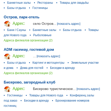
•
Банкетные залы
•
Рестораны
•
Товары для свадьбы
•
Базы отдыха
•
Гостиницы
Остров, парк-отель
Адрес:
село Остров...
[показать адрес]
•
Бани / Сауны
•
Банкетные залы
•
Базы отдыха
•
Товары
для Нового года
•
Рыболовные
Адреса филиалов организации (2)
ADM raceway, гостевой дом
Адрес:
...
[показать адрес]
•
Базы отдыха
•
Картинг и мотоцентры
•
Земельные участки
и дома
•
Дома для гостей
•
Беседки в аренду
Адреса филиалов организации (2)
Бисерово, загородный клуб
Адрес:
Бисерово туристическое...
[показать адрес]
•
Гостиницы
•
Товары для Нового года
•
Конференц залы
под заказ
•
Беседки в аренду
•
Бронирование номеров
гостиниц