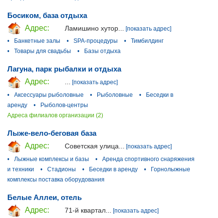
Босиком, база отдыха
Адрес:
Ламишино хутор...
[показать адрес]
•
Банкетные залы
•
SPA-процедуры
•
Тимбилдинг
•
Товары для свадьбы
•
Базы отдыха
Лагуна, парк рыбалки и отдыха
Адрес:
...
[показать адрес]
•
Аксессуары рыболовные
•
Рыболовные
•
Беседки в
аренду
•
Рыболов-центры
Адреса филиалов организации (2)
Лыже-вело-беговая база
Адрес:
Советская улица...
[показать адрес]
•
Лыжные комплексы и базы
•
Аренда спортивного снаряжения
и техники
•
Стадионы
•
Беседки в аренду
•
Горнолыжные
комплексы поставка оборудования
Белые Аллеи, отель
Адрес:
71-й квартал...
[показать адрес]