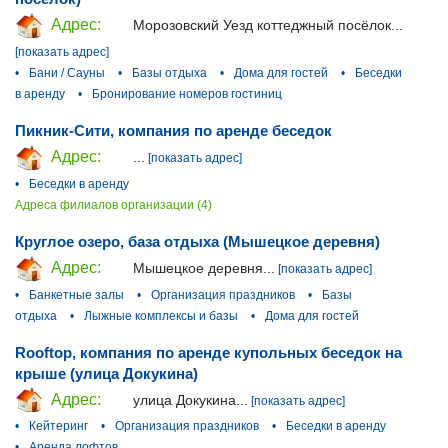
Адрес:
Морозовский Уезд коттеджный посёлок...
[показать адрес]
•
Бани / Сауны
•
Базы отдыха
•
Дома для гостей
•
Беседки
в аренду
•
Бронирование номеров гостиниц
Пикник-Сити, компания по аренде беседок
Адрес:
...
[показать адрес]
•
Беседки в аренду
Адреса филиалов организации (4)
Круглое озеро, база отдыха (Мышецкое деревня)
Адрес:
Мышецкое деревня...
[показать адрес]
•
Банкетные залы
•
Организация праздников
•
Базы
отдыха
•
Лыжные комплексы и базы
•
Дома для гостей
Rooftop, компания по аренде купольных беседок на
крыше (улица Докукина)
Адрес:
улица Докукина...
[показать адрес]
•
Кейтеринг
•
Организация праздников
•
Беседки в аренду
•
Аренда лофтов