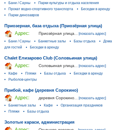
•
Бани / Сауны
•
Парки культуры и отдыха населения
•
Прокат водно-спортивного транспорта
•
Беседки в аренду
•
Парки динозавров
Приозерная, база отдыха (Приозёрная улица)
Адрес:
Приозёрная улица...
[показать адрес]
•
Бани / Сауны
•
Банкетные залы
•
Базы отдыха
•
Дома
для гостей
•
Беседки в аренду
Chalet Елизарово Club (Соловьиная улица)
Адрес:
Соловьиная улица...
[показать адрес]
•
Кафе
•
Пляжи
•
Базы отдыха
•
Беседки в аренду
•
Рыболов-центры
Прибой, кафе (деревня Сорокино)
Адрес:
деревня Сорокино...
[показать адрес]
•
Банкетные залы
•
Кафе
•
Организация праздников
•
Пляжи
•
Базы отдыха
Золотые караси, администрация
Адрес:
Огуднево деревня...