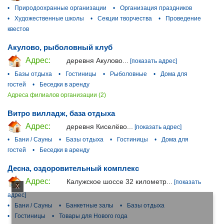
•
Природоохранные организации
•
Организация праздников
•
Художественные школы
•
Секции творчества
•
Проведение
квестов
Акулово, рыболовный клуб
Адрес:
деревня Акулово...
[показать адрес]
•
Базы отдыха
•
Гостиницы
•
Рыболовные
•
Дома для
гостей
•
Беседки в аренду
Адреса филиалов организации (2)
Витро вилладж, база отдыха
Адрес:
деревня Киселёво...
[показать адрес]
•
Бани / Сауны
•
Базы отдыха
•
Гостиницы
•
Дома для
гостей
•
Беседки в аренду
Десна, оздоровительный комплекс
Адрес:
Калужское шоссе 32 километр...
[показать
X
адрес]
•
Бани / Сауны
•
Банкетные залы
•
Базы отдыха
•
Гостиницы
•
Товары для Нового года