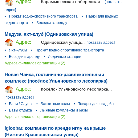
Адрес:
Карамышевская набережная...
[показать
адрес]
•
Прокат водно-спортивного транспорта
•
Парки для водных
видов спорта
•
Беседки в аренду
Медуза, яхт-клуб (Одинцовская улица)
Адрес:
Одинцовская улица...
[показать адрес]
•
Яхт-клубы
•
Прокат водно-спортивного транспорта
•
Беседки в аренду
•
Лодочные станции
Адреса филиалов организации (2)
Новая Чайка, гостинично-развлекательный
комплекс (посёлок Ульяновского лесопарка)
Адрес:
посёлок Ульяновского лесопарка...
[показать адрес]
•
Бани / Сауны
•
Банкетные залы
•
Товары для свадьбы
•
Базы отдыха
•
Лыжные комплексы и базы
Адреса филиалов организации (2)
Igloobar, компания по аренде иглу на крыше
(Нижняя Красносельская улица)