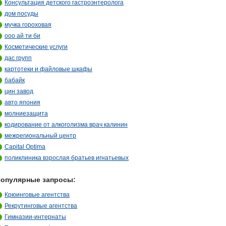
Консультация детского гастроэнтеролога
дом посуды
мучка гороховая
ооо ай ти би
Косметические услуги
дас групп
картотеки и файловые шкафы
бабайк
цин завод
авто япония
молниезащита
кодирование от алкоголизма врач калинин
межрегиональный центр
Capital Optima
поликлиника взрослая братьев игнатьевых
опулярные запросы:
Крюинговые агентства
Рекрутинговые агентства
Гимназии-интернаты