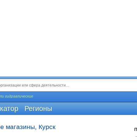
ли гидравлические
катор
Регионы
е магазины, Курск
П