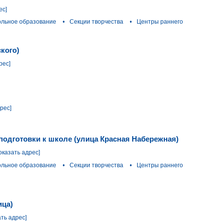
ес]
ольное образование
•
Секции творчества
•
Центры раннего
ского)
рес]
рес]
 подготовки к школе (улица Красная Набережная)
оказать адрес]
ольное образование
•
Секции творчества
•
Центры раннего
ица)
ать адрес]