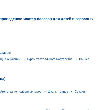
о проведению мастер-классов для детей и взрослых
ь адрес]
щь в обучении
•
Курсы театрального мастерства
•
Раннее
ва)
Агенства по подбору актеров
•
Школы танцев
•
Секции