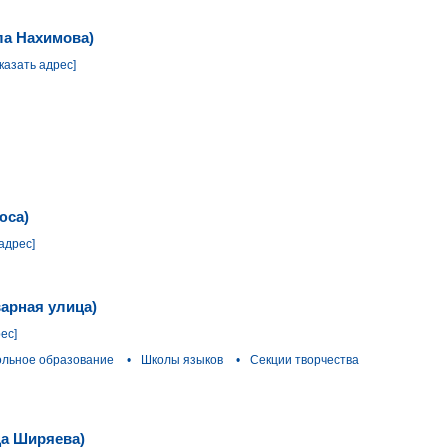
ла Нахимова)
казать адрес]
юса)
адрес]
варная улица)
ес]
ольное образование
•
Школы языков
•
Секции творчества
ца Ширяева)