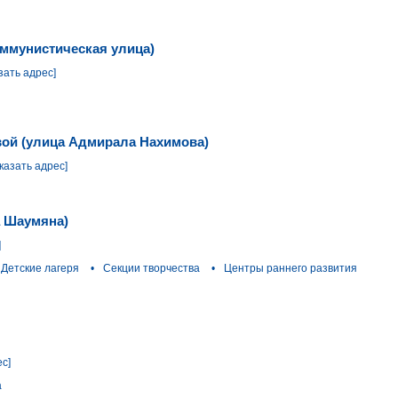
оммунистическая улица)
зать адрес]
ой (улица Адмирала Нахимова)
казать адрес]
а Шаумяна)
]
Детские лагеря
•
Секции творчества
•
Центры раннего развития
ес]
а