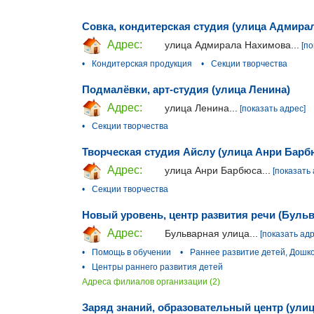
Совка, кондитерская студия (улица Адмира
Адрес:
улица Адмирала Нахимова...
[по
•
Кондитерская продукция
•
Секции творчества
Подмалёвки, арт-студия (улица Ленина)
Адрес:
улица Ленина...
[показать адрес]
•
Секции творчества
Творческая студия Айслу (улица Анри Барб
Адрес:
улица Анри Барбюса...
[показать 
•
Секции творчества
Новый уровень, центр развития речи (Буль
Адрес:
Бульварная улица...
[показать адр
•
Помощь в обучении
•
Раннее развитие детей, Дошк
•
Центры раннего развития детей
Адреса филиалов организации (2)
Заряд знаний, образовательный центр (ули