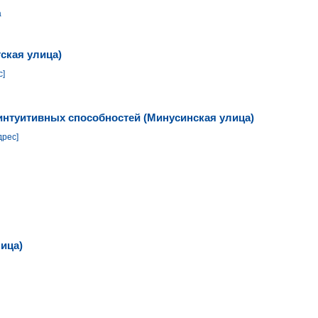
а
тская улица)
с]
 интуитивных способностей (Минусинская улица)
дрес]
лица)