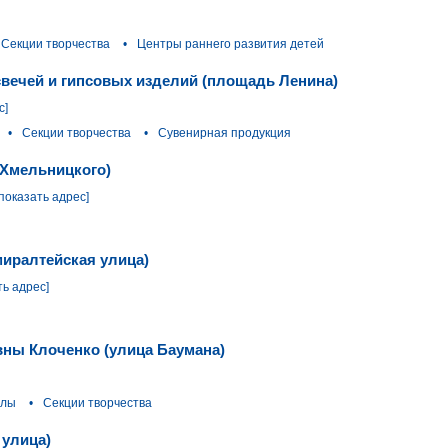
Секции творчества
•
Центры раннего развития детей
свечей и гипсовых изделий (площадь Ленина)
с]
•
Секции творчества
•
Сувенирная продукция
 Хмельницкого)
[показать адрес]
миралтейская улица)
ть адрес]
ны Клоченко (улица Баумана)
олы
•
Секции творчества
 улица)