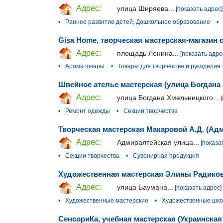
Адрес:
улица Ширяева...
[показать адрес]
•
Раннее развитие детей, Дошкольное образование
•
Gisa Home, творческая мастерская-магазин 
Адрес:
площадь Ленина...
[показать адре
•
Ароматовары
•
Товары для творчества и рукоделия
Швейное ателье мастерская (улица Богдана
Адрес:
улица Богдана Хмельницкого...
•
Ремонт одежды
•
Секции творчества
Творческая мастерская Макаровой А.Д. (Ад
Адрес:
Адмиралтейская улица...
[показа
•
Секции творчества
•
Сувенирная продукция
Художественная мастерская Элины Радиков
Адрес:
улица Баумана...
[показать адрес]
•
Художественные мастерские
•
Художественные шк
СенсориКа, учебная мастерская (Украинская