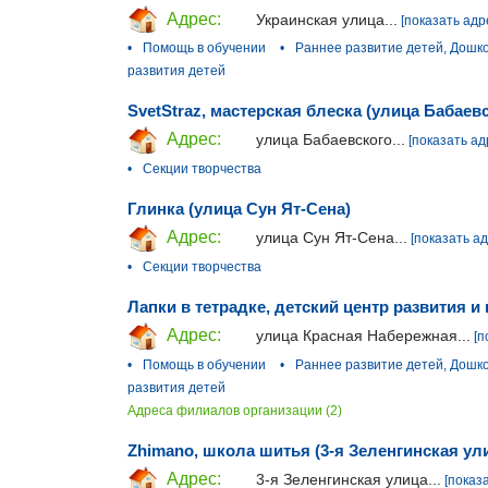
Адрес:
Украинская улица...
[показать адр
•
Помощь в обучении
•
Раннее развитие детей, Дошк
развития детей
SvetStraz, мастерская блеска (улица Бабаев
Адрес:
улица Бабаевского...
[показать ад
•
Секции творчества
Глинка (улица Сун Ят-Сена)
Адрес:
улица Сун Ят-Сена...
[показать ад
•
Секции творчества
Лапки в тетрадке, детский центр развития и
Адрес:
улица Красная Набережная...
[п
•
Помощь в обучении
•
Раннее развитие детей, Дошк
развития детей
Адреса филиалов организации (2)
Zhimano, школа шитья (3-я Зеленгинская ул
Адрес:
3-я Зеленгинская улица...
[показ