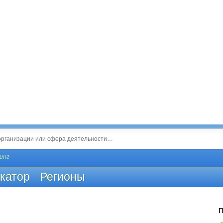
инг
катор
Регионы
П