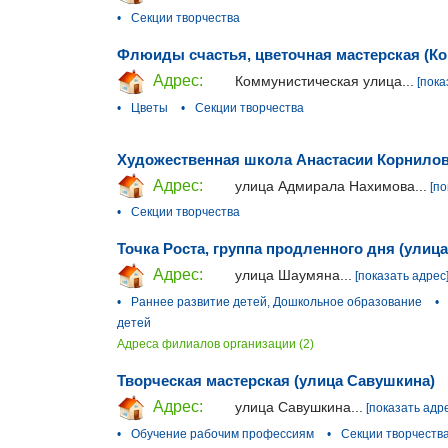
•
Секции творчества
Флюиды счастья, цветочная мастерская (К
Адрес:
Коммунистическая улица...
[пока
•
Цветы
•
Секции творчества
Художественная школа Анастасии Корнилов
Адрес:
улица Адмирала Нахимова...
[по
•
Секции творчества
Точка Роста, группа продленного дня (улиц
Адрес:
улица Шаумяна...
[показать адрес
•
Раннее развитие детей, Дошкольное образование
•
детей
Адреса филиалов организации (2)
Творческая мастерская (улица Савушкина)
Адрес:
улица Савушкина...
[показать адр
•
Обучение рабочим профессиям
•
Секции творчеств