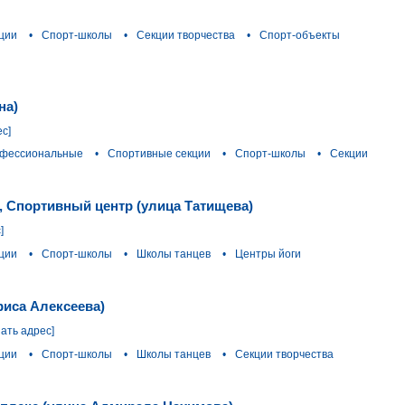
ции
•
Спорт-школы
•
Секции творчества
•
Спорт-объекты
на)
ес]
офессиональные
•
Спортивные секции
•
Спорт-школы
•
Секции
, Спортивный центр (улица Татищева)
]
ции
•
Спорт-школы
•
Школы танцев
•
Центры йоги
риса Алексеева)
зать адрес]
ции
•
Спорт-школы
•
Школы танцев
•
Секции творчества