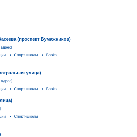
асеева (проспект Бумажников)
 адрес]
ции
•
Спорт-школы
•
Books
гистральная улица)
 адрес]
ции
•
Спорт-школы
•
Books
лица)
]
ции
•
Спорт-школы
)