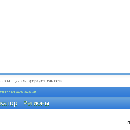
ственные препараты
катор
Регионы
П