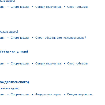
зать адрес]
ции
•
Спорт-школы
•
Секции творчества
•
Спорт-объекты
казать адрес]
ции
•
Спорт-школы
•
Спорт-объекты зимних соревнований
(Звёздная улица)
ции
•
Спорт-школы
•
Секции творчества
•
Спорт-объекты
ождественского)
оказать адрес]
ции
•
Спорт-школы
•
Федерации спорта
•
Секции творчества