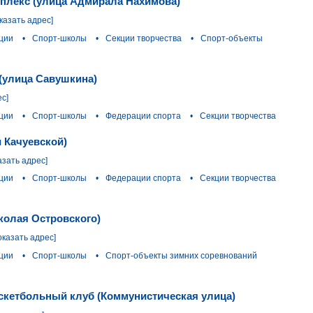
плекс (улица Адмирала Нахимова)
казать адрес]
ции
•
Спорт-школы
•
Секции творчества
•
Спорт-объекты
(улица Савушкина)
ес]
ции
•
Спорт-школы
•
Федерации спорта
•
Секции творчества
 Качуевской)
азать адрес]
ции
•
Спорт-школы
•
Федерации спорта
•
Секции творчества
колая Островского)
оказать адрес]
ции
•
Спорт-школы
•
Спорт-объекты зимних соревнований
скетбольный клуб (Коммунистическая улица)