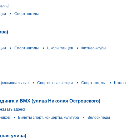
дрес]
ции
•
Спорт-школы
ова)
ции
•
Спорт-школы
•
Школы танцев
•
Фитнес-клубы
офессиональные
•
Спортивные секции
•
Спорт-школы
•
Школы
ординга и BMX (улица Николая Островского)
оказать адрес]
ников
•
Билеты спорт, концерты, культура
•
Велосипеды
дная улица)