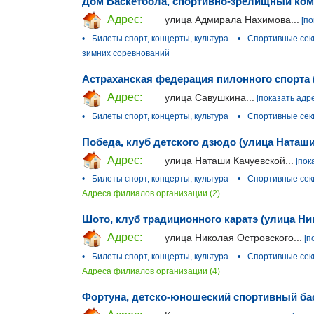
Дом Баскетбола, спортивно-зрелищный ком
Адрес:
улица Адмирала Нахимова...
[по
•
Билеты спорт, концерты, культура
•
Спортивные сек
зимних соревнований
Астраханская федерация пилонного спорта 
Адрес:
улица Савушкина...
[показать адр
•
Билеты спорт, концерты, культура
•
Спортивные сек
Победа, клуб детского дзюдо (улица Наташи
Адрес:
улица Наташи Качуевской...
[пок
•
Билеты спорт, концерты, культура
•
Спортивные сек
Адреса филиалов организации (2)
Шото, клуб традиционного каратэ (улица Ни
Адрес:
улица Николая Островского...
[п
•
Билеты спорт, концерты, культура
•
Спортивные сек
Адреса филиалов организации (4)
Фортуна, детско-юношеский спортивный ба